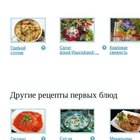
Салат
Крабовая
Грибной
&quot;Изыск&quot;...
cвежесть
супчик
Другие рецепты первых блюд
Суп из
Медальоны
Гаспачо