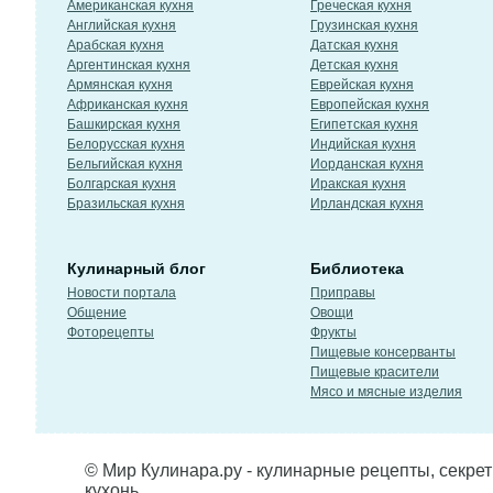
Американская кухня
Греческая кухня
Английская кухня
Грузинская кухня
Арабская кухня
Датская кухня
Аргентинская кухня
Детская кухня
Армянская кухня
Еврейская кухня
Африканская кухня
Европейская кухня
Башкирская кухня
Египетская кухня
Белорусская кухня
Индийская кухня
Бельгийская кухня
Иорданская кухня
Болгарская кухня
Иракская кухня
Бразильская кухня
Ирландская кухня
Кулинарный блог
Библиотека
Новости портала
Приправы
Общение
Овощи
Фоторецепты
Фрукты
Пищевые консерванты
Пищевые красители
Мясо и мясные изделия
© Мир Кулинара.ру - кулинарные рецепты, секре
кухонь.