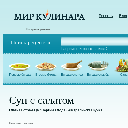
Рецепты
Блог
На правах рекламы:
Поиск рецептов
Например:
Кексы с начинкой
Первые блюда
Вторые блюда
Блюда из мяса
Блюда из рыбы
Сала
Суп с салатом
Главная страница
/
Первые блюда
/
Австралийская кухня
На правах рекламы: