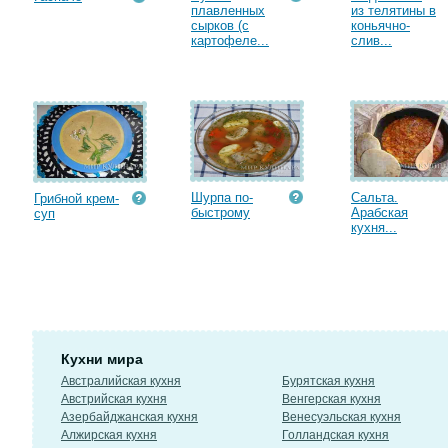
плавленных
из телятины в
сырков (с
коньячно-
картофеле...
слив...
Шурпа по-
Сальта.
Грибной крем-
быстрому
Арабская
суп
кухня...
Кухни мира
Австралийская кухня
Бурятская кухня
Австрийская кухня
Венгерская кухня
Азербайджанская кухня
Венесуэльская кухня
Алжирская кухня
Голландская кухня