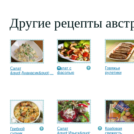
Другие рецепты авст
Салат с
Говяжьи
Салат
фасолью
рулетики
&quot;Ананасик&quot;...
Салат
Крабовая
Грибной
&quot;Изыск&quot;...
cвежесть
супчик