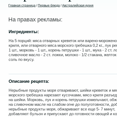
Главная страница
/
Первые блюда
/
Австралийская кухня
На правах рекламы:
Ингредиенты:
На 5 порций: мяса отварных креветок или варено-морожено
криля, или отварного мяса морского гребешка 0,2 кг., лук ре
1 шт., морковь - 1 шт., корень петрушки - 1 шт., мука - 2 ст. л
сливочное масло - 2 ст. ложки, молоко - 1/2 стакана, желток 
соль по вкусу.
Описание рецепта:
Нерыбные продукты моря отваривают, шейки креветок и мя
морского гребешка нарезают кусочками, мясо криля разъе
на шейки. Морковь, лук и корень петрушки измельчают, об
на сливочном масле на слабом огне до полуготовности, д
нерыбные продукты моря, обжаривают все еще 5- 7 минут,
добавляют бульон и припускают до готовности овощей и ко