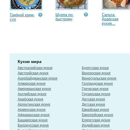
Шурпа по-
Сальта.
Грибной крем-
быстрому
Арабская
суп
кухня...
Кухни мира
Австралийская кухня
Бурятская кухня
Австрийская кухня
Венгерская кухня
Азербайджанская кухня
Венесуэльская кухня
Алжирская кухня
Голландская кухня
Американская кухня
Греческая кухня
Английская кухня
Грузинская кухня
Арабская кухня
Датская кухня
Аргентинская кухня
Детская кухня
Армянская кухня
Еврейская кухня
Африканская кухня
Европейская кухня
Башкирская кухня
Египетская кухня
Белорусская кухня
Индийская кухня