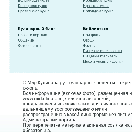
Бельгийская кухня
Иорданская кухня
Болгарская кухня
Иракская кухня
Бразильская кухня
Ирландская кухня
Кулинарный блог
Библиотека
Новости портала
Приправы
Общение
Овощи
Фоторецепты
Фрукты
Пищевые консерванты
Пищевые красители
Мясо и мясные изделия
© Мир Кулинара.ру - кулинарные рецепты, секре
кухонь.
Вся информация (включая фото), размещенная н
www.mirkulinara.ru, является авторской,
предназначена исключительно для личного польз
дальнейшему воспроизведению и/или
распространению в какой-либо форме без письм
Администрации портала.
При перепечатке материала активная ссылка на w
обязательна.