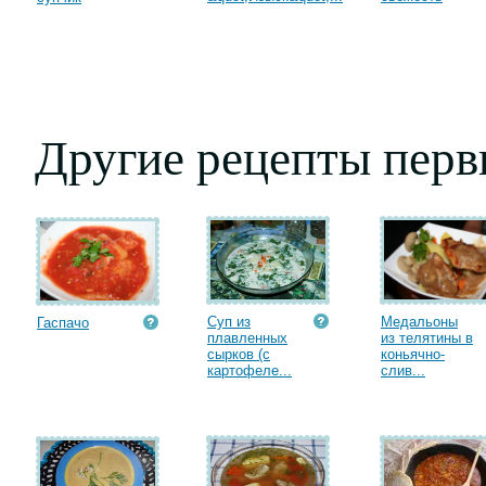
Другие рецепты пер
Суп из
Медальоны
Гаспачо
плавленных
из телятины в
сырков (с
коньячно-
картофеле...
слив...