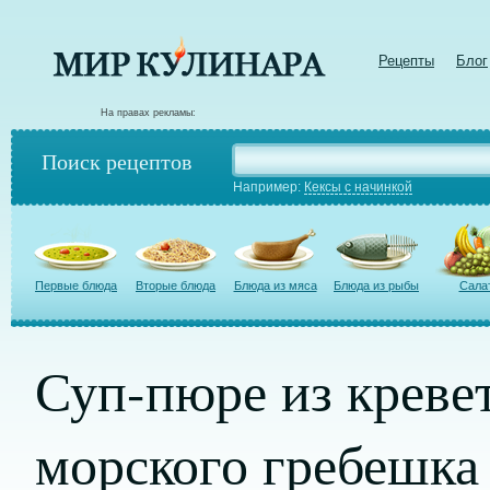
Рецепты
Блог
На правах рекламы:
Поиск рецептов
Например:
Кексы с начинкой
Первые блюда
Вторые блюда
Блюда из мяса
Блюда из рыбы
Сала
Суп-пюре из кревет
морского гребешка