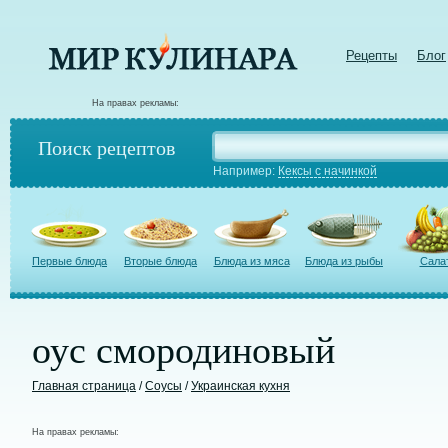
Рецепты
Блог
На правах рекламы:
Поиск рецептов
Например:
Кексы с начинкой
Первые блюда
Вторые блюда
Блюда из мяса
Блюда из рыбы
Сала
оус смородиновый
Главная страница
/
Соусы
/
Украинская кухня
На правах рекламы: