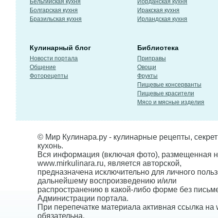
Бельгийская кухня
Иорданская кухня
Болгарская кухня
Иракская кухня
Бразильская кухня
Ирландская кухня
Кулинарный блог
Библиотека
Новости портала
Приправы
Общение
Овощи
Фоторецепты
Фрукты
Пищевые консерванты
Пищевые красители
Мясо и мясные изделия
© Мир Кулинара.ру - кулинарные рецепты, секре
кухонь.
Вся информация (включая фото), размещенная н
www.mirkulinara.ru, является авторской,
предназначена исключительно для личного польз
дальнейшему воспроизведению и/или
распространению в какой-либо форме без письм
Администрации портала.
При перепечатке материала активная ссылка на w
обязательна.