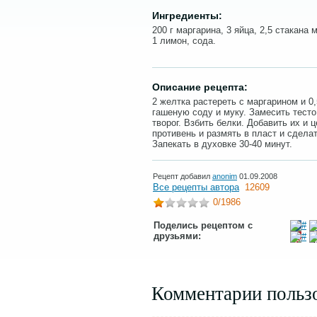
Ингредиенты:
200 г маргарина, 3 яйца, 2,5 стакана м
1 лимон, сода.
Описание рецепта:
2 желтка растереть с маргарином и 0,
гашеную соду и муку. Замесить тесто
творог. Взбить белки. Добавить их и 
противень и размять в пласт и сдела
Запекать в духовке 30-40 минут.
Рецепт добавил
anonim
01.09.2008
Все рецепты автора
12609
0
/1986
Поделись рецептом с
друзьями:
Комментарии польз