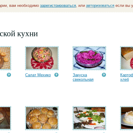
арии, вам необходимо
зарегистрироваться
, или
авторизоваться
если вы у
ской кухни
Салат Мехико
Закуска
Карто
свекольная
хлеб