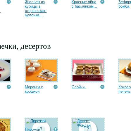
Жюльен из
Красные яйца
Зефир
курицы в
с базиликом...
бомба
.
«горшочках-
булочка...
ечки, десертов
Меренги с
Слойки.
Кокосо
крошкой
печень
Пирожки