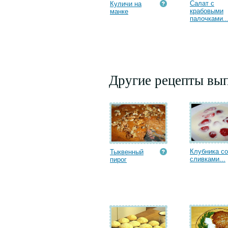
Салат с
Куличи на
крабовыми
манке
палочками..
Другие рецепты вып
Клубника со
Тыквенный
сливками...
пирог