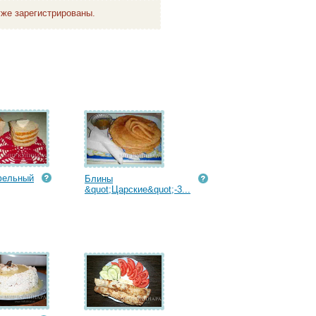
же зарегистрированы.
фельный
Блины
&quot;Царские&quot;-3...