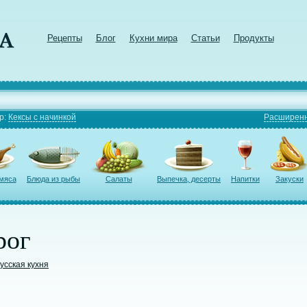
Рецепты
Блог
Кухни мира
Статьи
Продукты
р:
Кексы с начинкой
Расширенн
 мяса
Блюда из рыбы
Салаты
Выпечка, десерты
Напитки
Закуски
рог
усская кухня