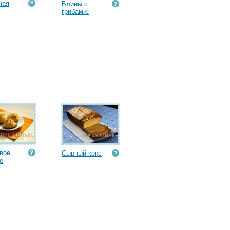
ная
Блины с
грибами.
вое
Сырный кекс
е