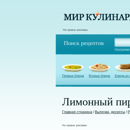
На правах рекламы:
Поиск рецептов
Наприме
Первые блюда
Вторые блюда
Блюда из
Лимонный пи
Главная страница
/
Выпечка, десерты
/
Р
На правах рекламы: