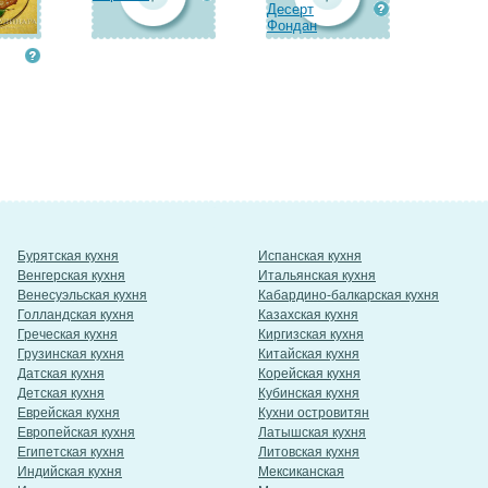
Десерт
Фондан
Бурятская кухня
Испанская кухня
Венгерская кухня
Итальянская кухня
Венесуэльская кухня
Кабардино-балкарская кухня
Голландская кухня
Казахская кухня
Греческая кухня
Киргизская кухня
Грузинская кухня
Китайская кухня
Датская кухня
Корейская кухня
Детская кухня
Кубинская кухня
Еврейская кухня
Кухни островитян
Европейская кухня
Латышская кухня
Египетская кухня
Литовская кухня
Индийская кухня
Мексиканская