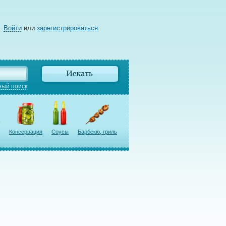
Войти
или
зарегистрироваться
ый поиск
Консервация
Соусы
Барбекю, гриль