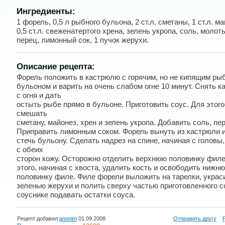
Ингредиенты:
1 форель, 0,5 л рыбного бульона, 2 ст.л. сметаны, 1 ст.л. м
0,5 ст.л. свеженатертого хрена, зелень укропа, соль, моло
перец, лимонный сок, 1 пучок жерухи.
Описание рецепта:
Форель положить в кастрюлю с горячим, но не кипящим р
бульоном и варить на очень слабом огне 10 минут. Снять 
с огня и дать
остыть рыбе прямо в бульоне. Приготовить соус. Для этого
смешать
сметану, майонез, хрен и зелень укропа. Добавить соль, пе
Приправить лимонным соком. Форель вынуть из кастрюли и
стечь бульону. Сделать надрез на спине, начиная с головы,
с обеих
сторон кожу. Осторожно отделить верхнюю половинку филе
этого, начиная с хвоста, удалить кость и освободить нижн
половинку филе. Филе форели выложить на тарелки, украс
зеленью жерухи и полить сверху частью приготовленного с
соуснике подавать остатки соуса.
Рецепт добавил
anonim
01.09.2008
Отправить другу