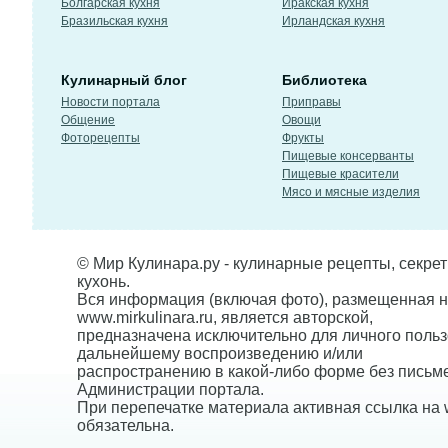
Болгарская кухня
Иракская кухня
Бразильская кухня
Ирландская кухня
Кулинарный блог
Библиотека
Новости портала
Приправы
Общение
Овощи
Фоторецепты
Фрукты
Пищевые консерванты
Пищевые красители
Мясо и мясные изделия
© Мир Кулинара.ру - кулинарные рецепты, секре
кухонь.
Вся информация (включая фото), размещенная н
www.mirkulinara.ru, является авторской,
предназначена исключительно для личного польз
дальнейшему воспроизведению и/или
распространению в какой-либо форме без письм
Администрации портала.
При перепечатке материала активная ссылка на w
обязательна.