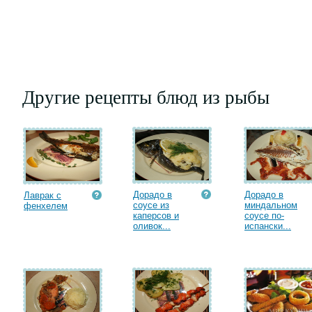
Другие рецепты блюд из рыбы
Дорадо в
Дорадо в
Лаврак с
соусе из
миндальном
фенхелем
каперсов и
соусе по-
оливок...
испански...