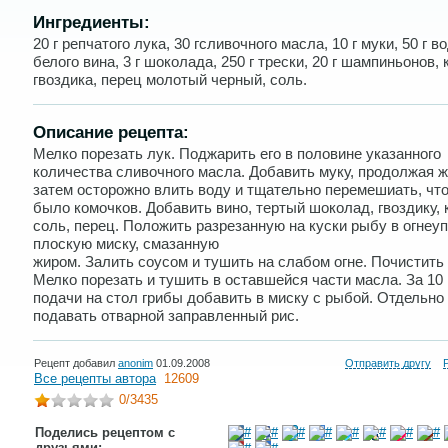
Ингредиенты:
20 г репчатого лука, 30 гсливочного масла, 10 г муки, 50 г во
белого вина, 3 г шоколада, 250 г трески, 20 г шампиньонов, 
гвоздика, перец молотый черный, соль.
Описание рецепта:
Мелко порезать лук. Поджарить его в половине указанного
количества сливочного масла. Добавить муку, продолжая ж
затем осторожно влить воду и тщательно перемешиать, чт
было комочков. Добавить вино, тертый шоколад, гвоздику, 
соль, перец. Положить разрезанную на куски рыбу в огнеу
плоскую миску, смазанную
жиром. Залить соусом и тушить на слабом огне. Почистить
Мелко порезать и тушить в оставшейся части масла. За 10
подачи на стол грибы добавить в миску с рыбой. Отдельно
подавать отварной заправленный рис.
Рецепт добавил
anonim
01.09.2008
Отправить другу
Все рецепты автора
12609
0
/3435
Поделись рецептом с
друзьями: