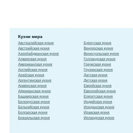
Кухни мира
Австралийская кухня
Бурятская кухня
Австрийская кухня
Венгерская кухня
Азербайджанская кухня
Венесуэльская кухня
Алжирская кухня
Голландская кухня
Американская кухня
Греческая кухня
Английская кухня
Грузинская кухня
Арабская кухня
Датская кухня
Аргентинская кухня
Детская кухня
Армянская кухня
Еврейская кухня
Африканская кухня
Европейская кухня
Башкирская кухня
Египетская кухня
Белорусская кухня
Индийская кухня
Бельгийская кухня
Иорданская кухня
Болгарская кухня
Иракская кухня
Бразильская кухня
Ирландская кухня