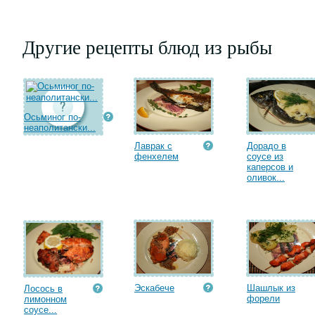
Другие рецепты блюд из рыбы
Осьминог по-
неаполитански...
Лаврак с
Дорадо в
фенхелем
соусе из
каперсов и
оливок...
Эскабече
Шашлык из
Лосось в
форели
лимонном
соусе...