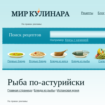
Рецепты
Блог
На правах рекламы:
Поиск рецептов
Например:
Кексы с начинкой
Первые блюда
Вторые блюда
Блюда из мяса
Блюда из рыбы
Сала
Рыба по-астурийски
Главная страница
/
Блюда из рыбы
/
Испанская кухня
На правах рекламы: