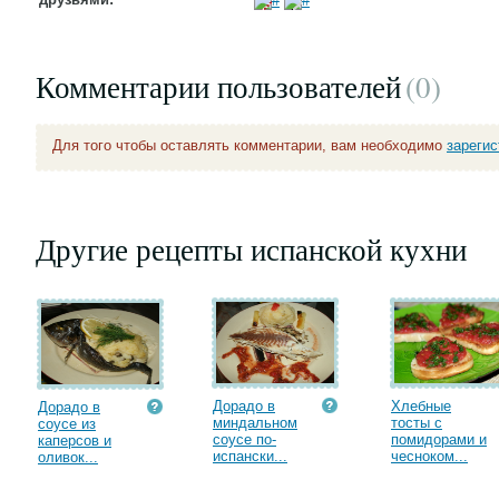
Комментарии пользователей
(0
)
Для того чтобы оставлять комментарии, вам необходимо
зареги
Другие рецепты испанской кухни
Дорадо в
Хлебные
Дорадо в
миндальном
тосты с
соусе из
соусе по-
помидорами и
каперсов и
испански...
чесноком...
оливок...