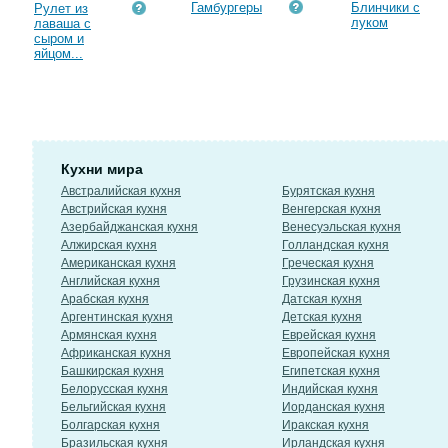
Гамбургеры
Блинчики с
Рулет из
луком
лаваша с
сыром и
яйцом...
Кухни мира
Австралийская кухня
Бурятская кухня
Австрийская кухня
Венгерская кухня
Азербайджанская кухня
Венесуэльская кухня
Алжирская кухня
Голландская кухня
Американская кухня
Греческая кухня
Английская кухня
Грузинская кухня
Арабская кухня
Датская кухня
Аргентинская кухня
Детская кухня
Армянская кухня
Еврейская кухня
Африканская кухня
Европейская кухня
Башкирская кухня
Египетская кухня
Белорусская кухня
Индийская кухня
Бельгийская кухня
Иорданская кухня
Болгарская кухня
Иракская кухня
Бразильская кухня
Ирландская кухня