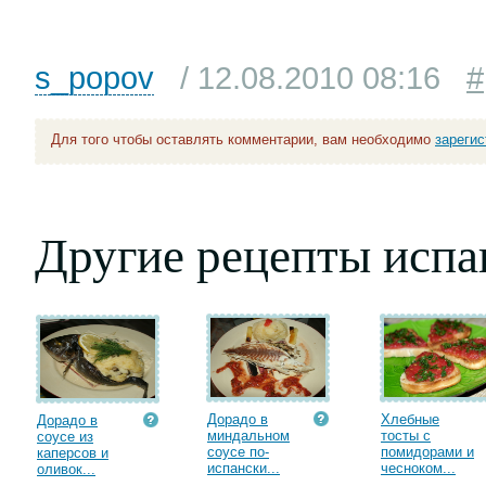
s_popov
/ 12.08.2010 08:16
#
Для того чтобы оставлять комментарии, вам необходимо
зареги
Другие рецепты испа
Дорадо в
Хлебные
Дорадо в
миндальном
тосты с
соусе из
соусе по-
помидорами и
каперсов и
испански...
чесноком...
оливок...