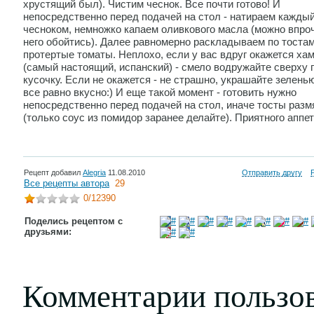
хрустящий был). Чистим чеснок. Все почти готово! И
непосредственно перед подачей на стол - натираем каждый
чесноком, немножко капаем оливкового масла (можно впро
него обойтись). Далее равномерно раскладываем по тоста
протертые томаты. Неплохо, если у вас вдруг окажется ха
(самый настоящий, испанский) - смело водружайте сверху 
кусочку. Если не окажется - не страшно, украшайте зеленью
все равно вкусно:) И еще такой момент - готовить нужно
непосредственно перед подачей на стол, иначе тосты разм
(только соус из помидор заранее делайте). Приятного аппет
Рецепт добавил
Alegria
11.08.2010
Отправить другу
Все рецепты автора
29
0
/12390
Поделись рецептом с
друзьями:
Комментарии пользо