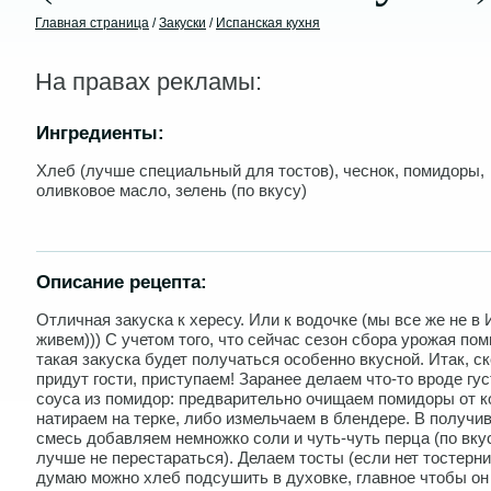
Главная страница
/
Закуски
/
Испанская кухня
На правах рекламы:
Ингредиенты:
Хлеб (лучше специальный для тостов), чеснок, помидоры,
оливковое масло, зелень (по вкусу)
Описание рецепта:
Отличная закуска к хересу. Или к водочке (мы все же не в
живем))) С учетом того, что сейчас сезон сбора урожая пом
такая закуска будет получаться особенно вкусной. Итак, с
придут гости, приступаем! Заранее делаем что-то вроде гус
соуса из помидор: предварительно очищаем помидоры от 
натираем на терке, либо измельчаем в блендере. В получ
смесь добавляем немножко соли и чуть-чуть перца (по вкус
лучше не перестараться). Делаем тосты (если нет тостерн
думаю можно хлеб подсушить в духовке, главное чтобы он