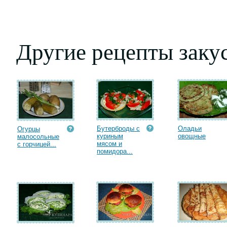
Другие рецепты заку
Бутерброды с
Оладьи
Огурцы
куриным
овощные
малосольные
мясом и
с горчицей...
помидора...