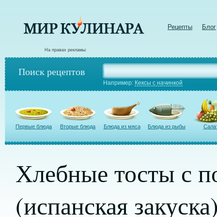
Рецепты
Блог
На правах рекламы:
Поиск рецептов
Например:
Кексы с начинкой
Первые блюда
Вторые блюда
Блюда из мяса
Блюда из рыбы
Сала
Хлебные тосты с п
(испанская закуска