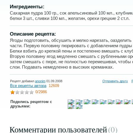
Ингредиенты:
Сахарная пудра 100 гр., сок апельсиновый 100 мл., клубника
белки 3 шт., сливки 100 мл., желатин, орехи грецкие 2 ст.л.
Описание рецепта:
Ягоды подготовить, обсушить и мелко нарезать, оазделить 
части. Первую половину пюрировать с добавлением пудры 
Белки взбить до крепкой пены и постепенно вмешать с клу
Вторую половину ягод медленно смешать с рубленными ор
затем смешать с пюре, не полностью перемешивая, чтобы 
слои. Подавать немедленно в высоких креманках.
Рецепт добавил
anonim
01.09.2008
Отправить другу
Все рецепты автора
12609
0
/2986
Поделись рецептом с
друзьями:
Комментарии пользователей
(0
)