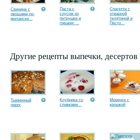
Паста с
Спагетти с
Свинина с
соусом из
отварной
овощами по-
петрушки и
телятиной и
милански...
грецких ...
Песто...
Другие рецепты выпечки, десертов
Клубника со
Меренги с
Тыквенный
сливками...
крошкой
пирог