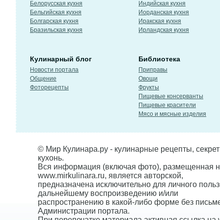
Белорусская кухня
Индийская кухня
Бельгийская кухня
Иорданская кухня
Болгарская кухня
Иракская кухня
Бразильская кухня
Ирландская кухня
Кулинарный блог
Библиотека
Новости портала
Приправы
Общение
Овощи
Фоторецепты
Фрукты
Пищевые консерванты
Пищевые красители
Мясо и мясные изделия
© Мир Кулинара.ру - кулинарные рецепты, секре
кухонь.
Вся информация (включая фото), размещенная н
www.mirkulinara.ru, является авторской,
предназначена исключительно для личного польз
дальнейшему воспроизведению и/или
распространению в какой-либо форме без письм
Администрации портала.
При перепечатке материала активная ссылка на w