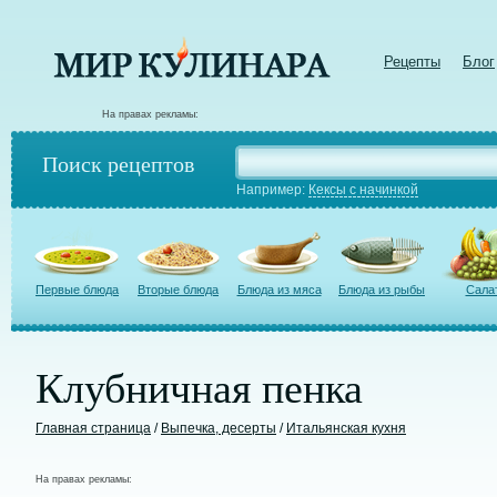
Рецепты
Блог
На правах рекламы:
Поиск рецептов
Например:
Кексы с начинкой
Первые блюда
Вторые блюда
Блюда из мяса
Блюда из рыбы
Сала
Клубничная пенка
Главная страница
/
Выпечка, десерты
/
Итальянская кухня
На правах рекламы: