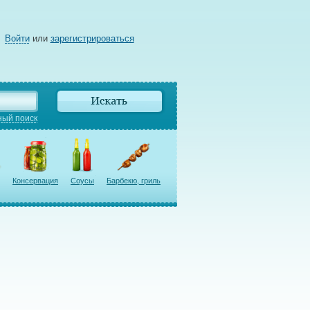
Войти
или
зарегистрироваться
ый поиск
Консервация
Соусы
Барбекю, гриль