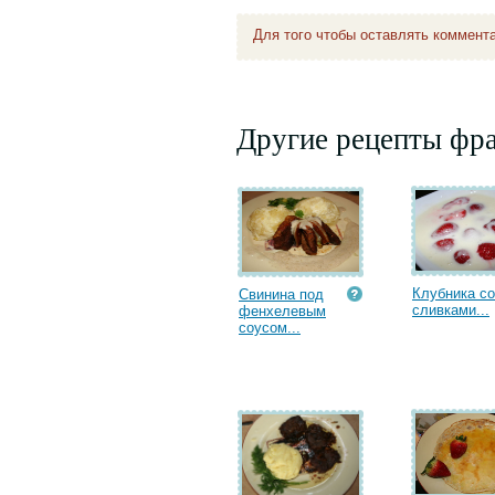
Для того чтобы оставлять коммент
Другие рецепты фр
Клубника со
Свинина под
сливками...
фенхелевым
соусом...