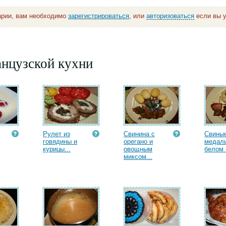
арии, вам необходимо
зарегистрироваться
, или
авторизоваться
если вы у
анцузской кухни
Рулет из
Свинина с
Свины
говядины и
орегано и
медал
курицы...
овощным
белом 
миксом...