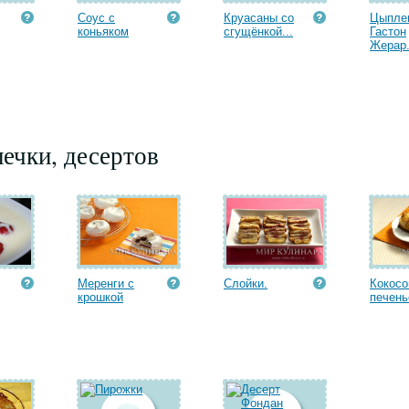
Соус с
Круасаны со
Цыпле
коньяком
сгущёнкой...
Гастон
Жерар.
ечки, десертов
Меренги с
Слойки.
Кокосо
крошкой
печень