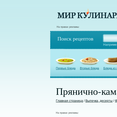
На правах рекламы:
Поиск рецептов
Наприме
Первые блюда
Вторые блюда
Блюда из
Прянично-кам
Главная страница
/
Выпечка, десерты
/
Ф
На правах рекламы: