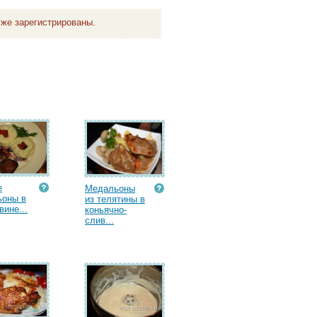
же зарегистрированы.
е
Медальоны
ьоны в
из телятины в
вине...
коньячно-
слив...