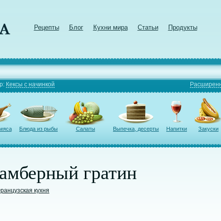
Рецепты
Блог
Кухни мира
Статьи
Продукты
р:
Кексы с начинкой
Расширенн
 мяса
Блюда из рыбы
Салаты
Выпечка, десерты
Напитки
Закуски
амберный гратин
ранцузская кухня