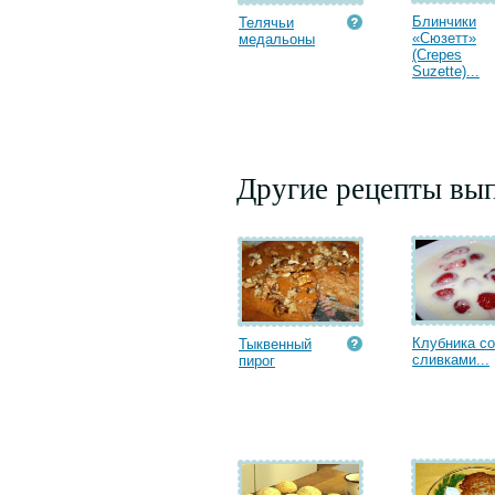
Блинчики
Телячьи
«Сюзетт»
медальоны
(Crepes
Suzette)...
Другие рецепты вып
Клубника со
Тыквенный
сливками...
пирог