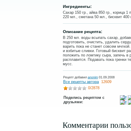
Ингредиенты:
Сахар 150 гр., айва 850 гр., корица 1
220 мл., сметана 50 мл., бисквит 400 
Описание рецепта:
В 250 мл. воды всыпать сахар, добави
подготовить, очистить, удалить серд
варить пока не станет совсем мчгкой
и взбитые сливки. Готовый бисквит ра
положить по ломтику сыра, запечь в 
расплавится. Подавать пока гренки 
мусс.
Рецепт добавил
anonim
01.09.2008
Все рецепты автора
12609
0
/2878
Поделись рецептом с
друзьями:
Комментарии польз