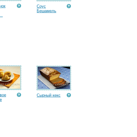
нок
Соус
Бешамель
..
вое
Сырный кекс
е