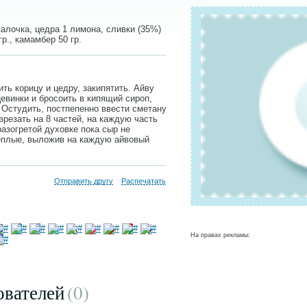
 палочка, цедра 1 лимона, сливки (35%)
гр., камамбер 50 гр.
ть корицу и цедру, закипятить. Айву
цевинки и бросоить в кипящий сироп,
. Остудить, постпепенно ввести сметану
зрезать на 8 частей, на каждую часть
разогретой духовке пока сыр не
теплые, выложив на каждую айвовый
Отправить другу
Распечатать
На правах рекламы:
ователей
(0
)