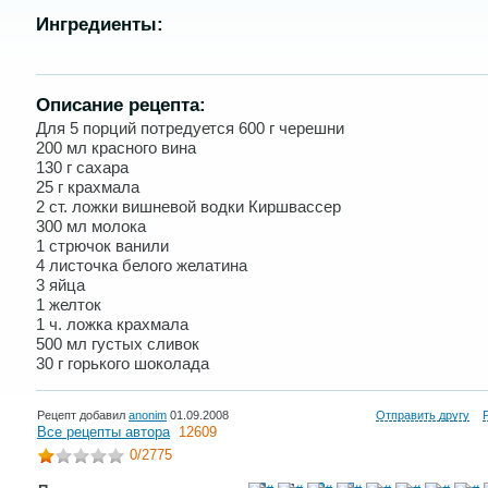
Ингредиенты:
Описание рецепта:
Для 5 порций потредуется 600 г черешни
200 мл красного вина
130 г сахара
25 г крахмала
2 ст. ложки вишневой водки Киршвассер
300 мл молока
1 стрючок ванили
4 листочка белого желатина
3 яйца
1 желток
1 ч. ложка крахмала
500 мл густых сливок
30 г горького шоколада
Рецепт добавил
anonim
01.09.2008
Отправить другу
Все рецепты автора
12609
0
/2775