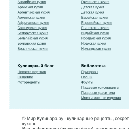
Английская кухня
Грузинская кухня
Арабская кухня
Датская кухня
Аргентинская кухня
Детская кухня
Армянская кухня
Еврейская кухня
Африканская кухня
Европейская кухня
Башкирская кухня
Египетская кухня
Белорусская кухня
Индийская кухня
Бельгийская кухня
Иорданская кухня
Болгарская кухня
Иракская кухня
Бразильская кухня
Ирландская кухня
Кулинарный блог
Библиотека
Новости портала
Приправы
Общение
Овощи
Фоторецепты
Фрукты
Пищевые консерванты
Пищевые красители
Мясо и мясные изделия
© Мир Кулинара.ру - кулинарные рецепты, секре
кухонь.
Вся информация (включая фото), размещенная н