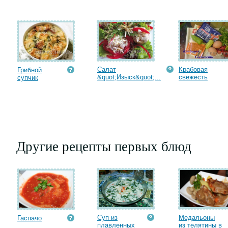
Салат
Крабовая
Грибной
&quot;Изыск&quot;...
cвежесть
супчик
Другие рецепты первых блюд
Суп из
Медальоны
Гаспачо
плавленных
из телятины в