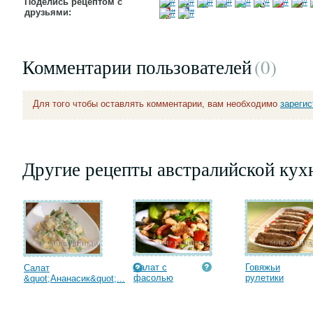
Поделись рецептом с
друзьями:
Комментарии пользователей
(0
)
Для того чтобы оставлять комментарии, вам необходимо
зареги
Другие рецепты австралийской кух
Салат с
Говяжьи
Салат
фасолью
рулетики
&quot;Ананасик&quot;...