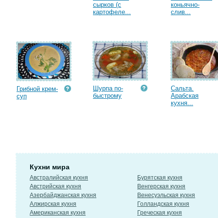
сырков (с
коньячно-
картофеле...
слив...
Шурпа по-
Сальта.
Грибной крем-
быстрому
Арабская
суп
кухня...
Кухни мира
Австралийская кухня
Бурятская кухня
Австрийская кухня
Венгерская кухня
Азербайджанская кухня
Венесуэльская кухня
Алжирская кухня
Голландская кухня
Американская кухня
Греческая кухня