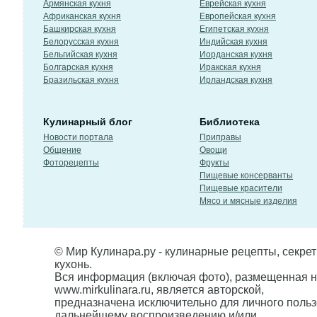
Армянская кухня
Еврейская кухня
Африканская кухня
Европейская кухня
Башкирская кухня
Египетская кухня
Белорусская кухня
Индийская кухня
Бельгийская кухня
Иорданская кухня
Болгарская кухня
Иракская кухня
Бразильская кухня
Ирландская кухня
Кулинарный блог
Библиотека
Новости портала
Приправы
Общение
Овощи
Фоторецепты
Фрукты
Пищевые консерванты
Пищевые красители
Мясо и мясные изделия
© Мир Кулинара.ру - кулинарные рецепты, секре
кухонь.
Вся информация (включая фото), размещенная н
www.mirkulinara.ru, является авторской,
предназначена исключительно для личного польз
дальнейшему воспроизведению и/или