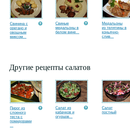
Свиные
Медальоны
Свинина с
медальоны в
из телятины в
орегано и
белом вине...
коньячно-
овощным
слив...
миксом...
Другие рецепты салатов
Салат из
Салат
Пирог из
кабачков и
постный
слоеного
огурцов...
теста с
помидорами
...