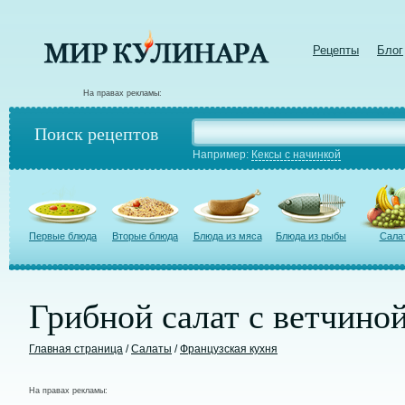
Рецепты
Блог
На правах рекламы:
Поиск рецептов
Например:
Кексы с начинкой
Первые блюда
Вторые блюда
Блюда из мяса
Блюда из рыбы
Сала
Грибной салат с ветчино
Главная страница
/
Салаты
/
Французская кухня
На правах рекламы: