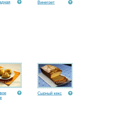
адная
Винегрет
вое
Сырный кекс
е