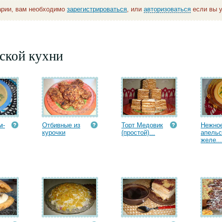
арии, вам необходимо
зарегистрироваться
, или
авторизоваться
если вы у
ской кухни
м-
Отбивные из
Торт Медовик
Нежно
курочки
(простой)...
апельс
желе...