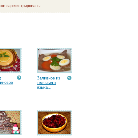
же зарегистрированы.
е
Заливное из
иновое
телячьего
языка...