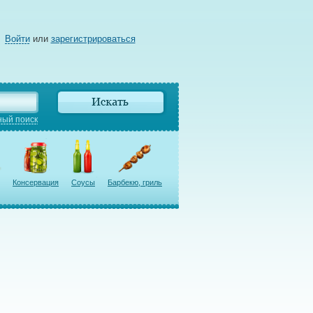
Войти
или
зарегистрироваться
ый поиск
Консервация
Соусы
Барбекю, гриль