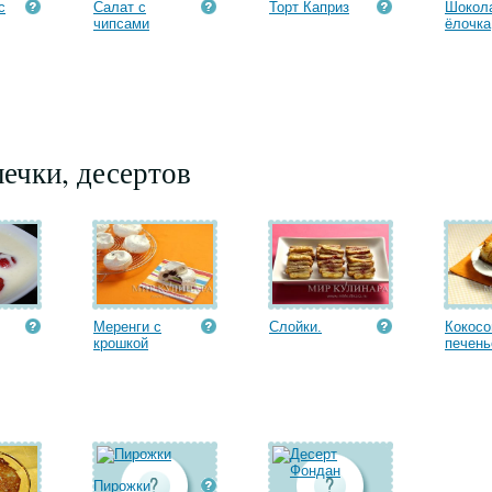
с
Салат с
Торт Каприз
Шокол
чипсами
ёлочка
ечки, десертов
Меренги с
Слойки.
Кокосо
крошкой
печень
Пирожки