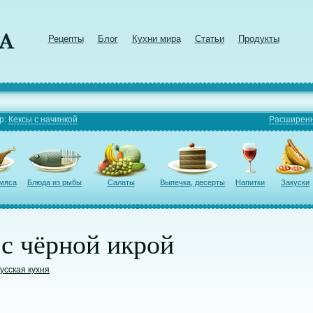
Рецепты
Блог
Кухни мира
Статьи
Продукты
р:
Кексы с начинкой
Расширенн
 мяса
Блюда из рыбы
Салаты
Выпечка, десерты
Напитки
Закуски
с чёрной икрой
усская кухня