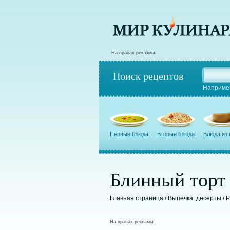
На правах рекламы:
Поиск рецептов
Наприме
Первые блюда
Вторые блюда
Блюда из
Блинный торт 
Главная страница
/
Выпечка, десерты
/
Р
На правах рекламы: