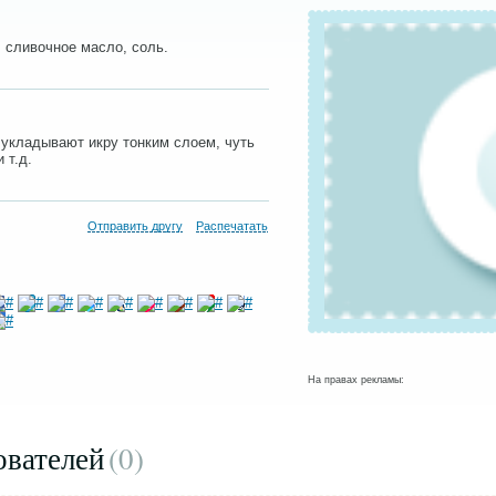
 сливочное масло, соль.
укладывают икру тонким слоем, чуть
 т.д.
Отправить другу
Распечатать
На правах рекламы:
ователей
(0
)