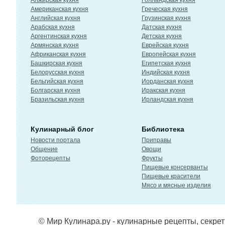
Алжирская кухня
Голландская кухня
Американская кухня
Греческая кухня
Английская кухня
Грузинская кухня
Арабская кухня
Датская кухня
Аргентинская кухня
Детская кухня
Армянская кухня
Еврейская кухня
Африканская кухня
Европейская кухня
Башкирская кухня
Египетская кухня
Белорусская кухня
Индийская кухня
Бельгийская кухня
Иорданская кухня
Болгарская кухня
Иракская кухня
Бразильская кухня
Ирландская кухня
Кулинарный блог
Библиотека
Новости портала
Приправы
Общение
Овощи
Фоторецепты
Фрукты
Пищевые консерванты
Пищевые красители
Мясо и мясные изделия
© Мир Кулинара.ру - кулинарные рецепты, секре