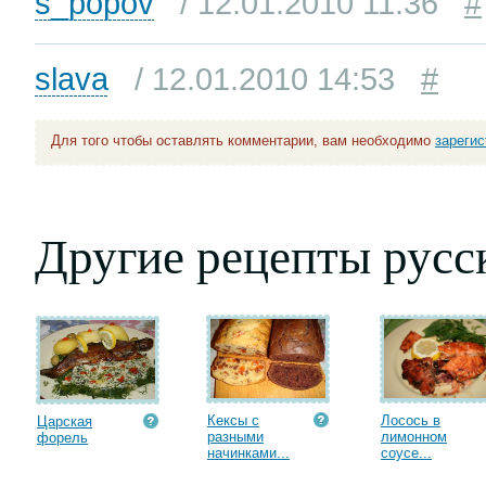
s_popov
/ 12.01.2010 11:36
#
slava
/ 12.01.2010 14:53
#
Для того чтобы оставлять комментарии, вам необходимо
зареги
Другие рецепты русс
Кексы с
Лосось в
Царская
разными
лимонном
форель
начинками...
соусе...