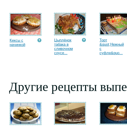
Цыплёнок
Торт
Кексы с
табака в
&quot;Нежный
начинкой
сливочном
с
соусе...
суфле&quo...
Другие рецепты выпе