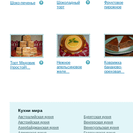
Шоколадный
Фруктовое
Шоко-печенье
торт
пирожное
Нежное
Коврижка
Торт Медовик
апельсиновое
бананово-
(простой)...
желе...
ореховая...
Кухни мира
Австралийская кухня
Бурятская кухня
Австрийская кухня
Венгерская кухня
Азербайджанская кухня
Венесуэльская кухня