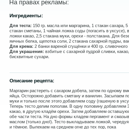
На правах рекламы:
Ингредиенты:
Для теста:
150 гр. масла или маргарина, 1 стакан сахара, 5 
стакан сметаны, 1 чайная ложка соды (погасить в уксусе), 
ложки какао, 2,5 стакана муки, орехи - полстакана. Для безе
яичных белка, щепотка соли, 2 стакана сахарной пудры, ва
Для крема:
2 банки вареной сгущёнки и 400 гр. сливочного
Для украшения:
взбитые с сахарной пудрой сливки, какао
бисквитные сухари.
Описание рецепта:
Маргарин растереть с сахаром добела, затем по одному в
яйца. Осторожно добавить сметану и ванилин. Засыпаем п
муки и только после этого добавляем соду (гашеную в уксу
Теперь тесто делим пополам. В одну половину добавляем 
какао, в другую кладём орехи. Затем добавляем оставшую
обе части теста. На дно формы кладем пергамент и смазыв
маслом (только дно!). Тесто выкладываем ложкой, чередуя
и тёмное. Выпекаем на среднем огне до тех пор, пока