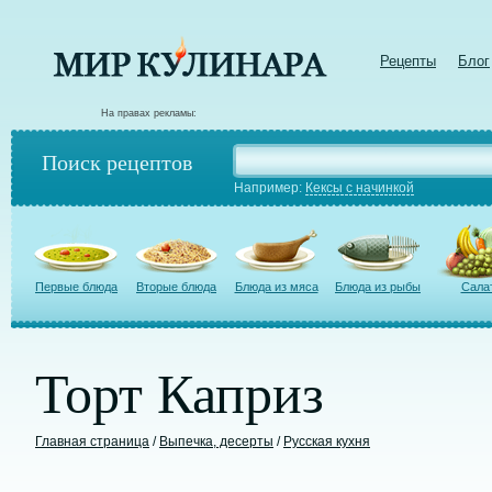
Рецепты
Блог
На правах рекламы:
Поиск рецептов
Например:
Кексы с начинкой
Первые блюда
Вторые блюда
Блюда из мяса
Блюда из рыбы
Сала
Торт Каприз
Главная страница
/
Выпечка, десерты
/
Русская кухня