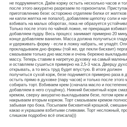
не подрумянится. Даём коржу остыть несколько часов и то
после этого аккуратно разрезаем по горизонтали. Приступа
приготовлению безе: осторожно отделяем белки от желтков
ни капли желтка не попало!), добавляем щепотку соли и н
взбивать на малых оборотах, пока не образуется устойчива
Только после этого по чайной ложке, не прекращая взбиват
добавляем пудру. Весь процесс занимает примерно 20 мину
конце добавляем ванилин. Масса должна получиться глад
и удерживать форму - если в ложку набрать, не упадёт. Оп
прокладываем дно формы (той же, где пекли бисквит) перг
смазываем только дно маслом и очень бережно выкладыв
массу. Теперь ставим в нагретую духовку на самый малень
и оставляем сушиться примерно на 2,5-3 часа. Дверцу духо
открывать, а то весь труд будет впустую. В итоге должен
получиться сухой корж, безе поднимется примерно раза в 
остыть прямо в духовке (пару часов) и только после этого
собирать торт. Взбиваем крем (сначала масло и постепенн
добавляем в него сгущёнку). Нижний бисквитный корж сма
кремом, сверху аккуратно выкладываем безе, потом крем и
накрываем вторым коржом. Торт смазываем кремом полнос
забывая про бока. Посыпаем бисквитной крошкой, смешан
какао и украшаем взбитыми сливками. Торт несложный, пр
слишком подробно всё описала)))