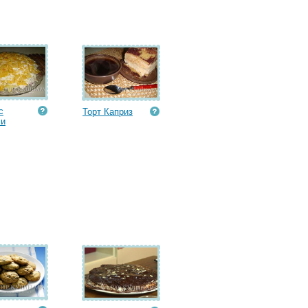
с
Торт Каприз
ми