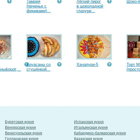
Тамрия
Лёгкий пирог
Шоко-п
(печенье с
в шоколадной
финиками)...
глазури...
Круасаны со
Хачапури-5
Торт М
ны&quot;...
сгущёнкой...
(просто
Бурятская кухня
Испанская кухня
Венгерская кухня
Итальянская кухня
Венесуэльская кухня
Кабардино-балкарская кухня
Голландская кухня
Казахская кухня