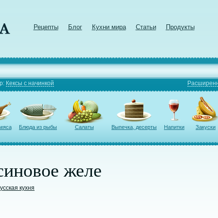
Рецепты
Блог
Кухни мира
Статьи
Продукты
р:
Кексы с начинкой
Расширенн
 мяса
Блюда из рыбы
Салаты
Выпечка, десерты
Напитки
Закуски
синовое желе
усская кухня