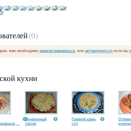
ователей
(0
)
арии, вам необходимо
зарегистрироваться
, или
авторизоваться
если вы у
ской кухни
Печёночный
Грибной крем-
Отбивн
ны&quot;...
тортик
суп
курочк