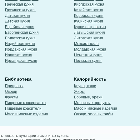
Греческая кухня
Киргизская кухня
Грузинская кухня
Китайская кухня
Датская кухня
Корейская кухня
Детская кухня
Кубинская кухня
Еврейская кухня
Кухни островитян
Европейская кухня
Латышская кухня
Египетская кухня
Литовская кухня
Индийская кухня
Мексиканская
Иорданская кухня
Молдавская кухня
Иракская кухня
Немецкая кухня
Ирландская кухня
Польская кухня
Библиотека
Калорийность
Приправы
Крупы, каши
Овощи
Жиры
Фрукты
Бобовые, орехи
Пищевые консерванты
Молочные продукты
Пищевые красители
Мясо и мясные изделия
Мясо и мясные изделия
Овощи, зелень, грибы
ты, секреты кулинарии знаменитых кухонь.
енная на портале www.mirkulinara.ru, является авторской,