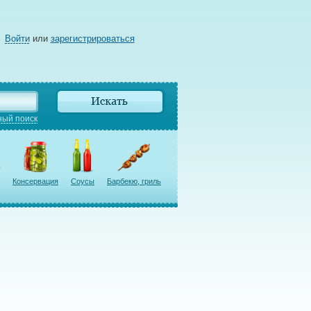
Войти
или
зарегистрироваться
ый поиск
Консервация
Соусы
Барбекю, гриль