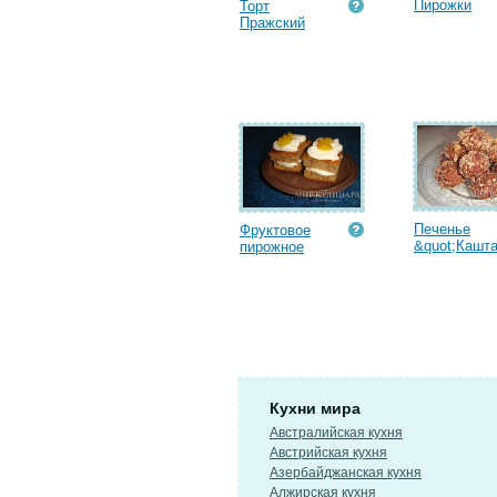
Пирожки
Торт
Пражский
Печенье
Фруктовое
&quot;Кашта
пирожное
Кухни мира
Австралийская кухня
Австрийская кухня
Азербайджанская кухня
Алжирская кухня