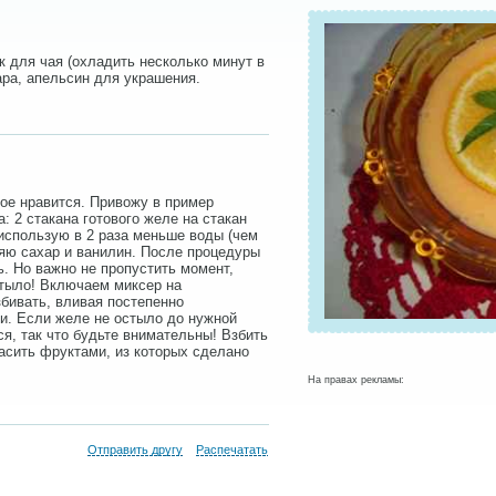
к для чая (охладить несколько минут в
ара, апельсин для украшения.
ое нравится. Привожу в пример
: 2 стакана готового желе на стакан
использую в 2 раза меньше воды (чем
ляю сахар и ванилин. После процедуры
ь. Но важно не пропустить момент,
стыло! Включаем миксер на
бивать, вливая постепенно
и. Если желе не остыло до нужной
ся, так что будьте внимательны! Взбить
расить фруктами, из которых сделано
На правах рекламы:
Отправить другу
Распечатать