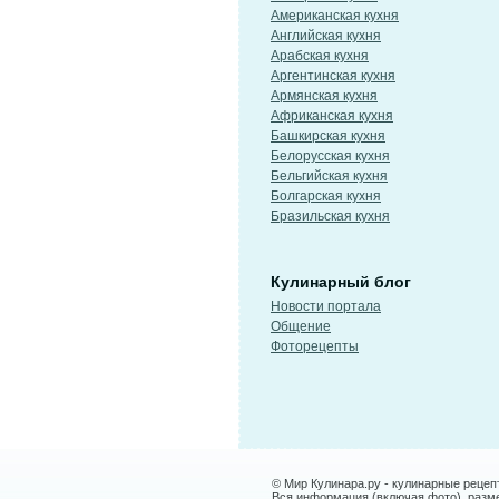
Американская кухня
Английская кухня
Арабская кухня
Аргентинская кухня
Армянская кухня
Африканская кухня
Башкирская кухня
Белорусская кухня
Бельгийская кухня
Болгарская кухня
Бразильская кухня
Кулинарный блог
Новости портала
Общение
Фоторецепты
© Мир Кулинара.ру - кулинарные рецеп
Вся информация (включая фото), размещ