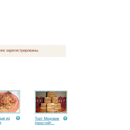
же зарегистрированы.
ые из
Торт Медовик
и
(простой)...