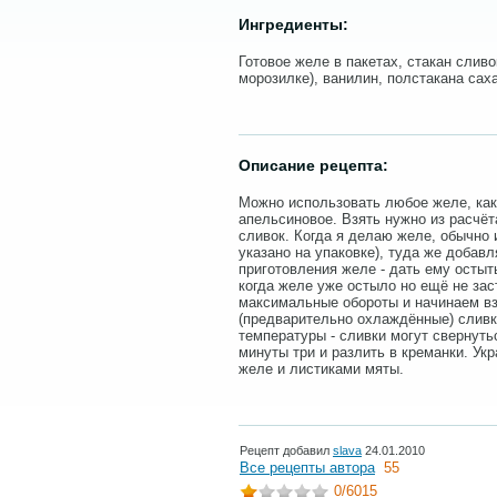
Ингредиенты:
Готовое желе в пакетах, стакан сливо
морозилке), ванилин, полстакана сах
Описание рецепта:
Можно использовать любое желе, как
апельсиновое. Взять нужно из расчёта
сливок. Когда я делаю желе, обычно 
указано на упаковке), туда же добав
приготовления желе - дать ему остыт
когда желе уже остыло но ещё не за
максимальные обороты и начинаем вз
(предварительно охлаждённые) сливк
температуры - сливки могут свернуть
минуты три и разлить в креманки. Ук
желе и листиками мяты.
Рецепт добавил
slava
24.01.2010
Все рецепты автора
55
0
/6015