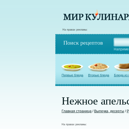
На правах рекламы:
Поиск рецептов
Наприме
Первые блюда
Вторые блюда
Блюда из
Нежное апель
Главная страница
/
Выпечка, десерты
/
Р
На правах рекламы: