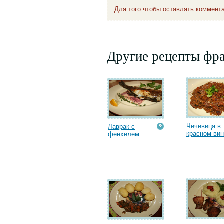
Для того чтобы оставлять коммент
Другие рецепты фр
Чечевица в
Лаврак с
красном ви
фенхелем
...