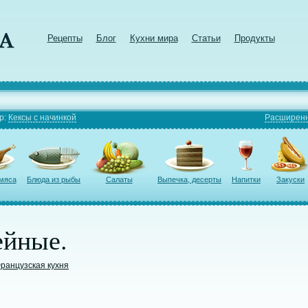
Рецепты
Блог
Кухни мира
Статьи
Продукты
р:
Кексы с начинкой
Расширенн
 мяса
Блюда из рыбы
Салаты
Выпечка, десерты
Напитки
Закуски
ейные.
ранцузская кухня