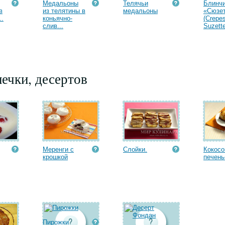
Медальоны
Телячьи
Блинч
в
из телятины в
медальоны
«Сюзе
..
коньячно-
(Crepe
слив...
Suzette
ечки, десертов
Меренги с
Слойки.
Кокосо
крошкой
печень
Пирожки