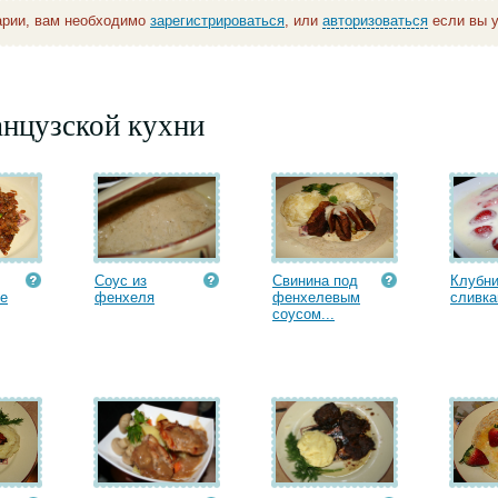
арии, вам необходимо
зарегистрироваться
, или
авторизоваться
если вы у
анцузской кухни
Соус из
Свинина под
Клубни
не
фенхеля
фенхелевым
сливка
соусом...