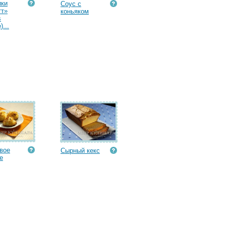
ики
Соус с
тт»
коньяком
s
)...
вое
Сырный кекс
е