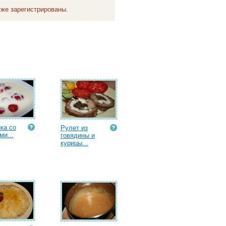
же зарегистрированы.
ка со
Рулет из
ми...
говядины и
курицы...