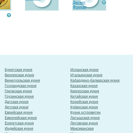
Десерт
Фондан
Бурятская кухня
Испанская кухня
Венгерская кухня
Итальянская кухня
Венесуэльская кухня
Кабардино-балкарская кухня
Голландская кухня
Казахская кухня
Греческая кухня
Киргизская кухня
Грузинская кухня
Китайская кухня
Датская кухня
Корейская кухня
Детская кухня
Кубинская кухня
Еврейская кухня
Кухни островитян
Европейская кухня
Латышская кухня
Египетская кухня
Литовская кухня
Индийская кухня
Мексиканская