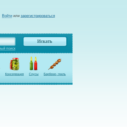
Войти
или
зарегистрироваться
ый поиск
Консервация
Соусы
Барбекю, гриль