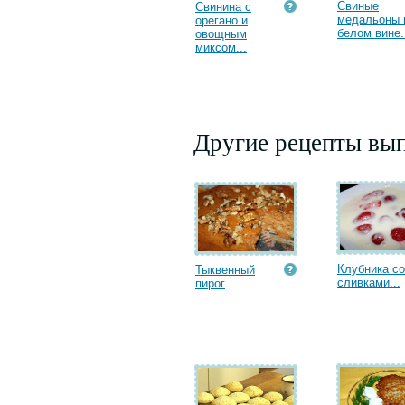
Свиные
Свинина с
медальоны 
орегано и
белом вине.
овощным
миксом...
Другие рецепты вып
Клубника со
Тыквенный
сливками...
пирог