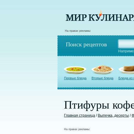
На правах рекламы:
Поиск рецептов
Наприме
Первые блюда
Вторые блюда
Блюда из
Птифуры коф
Главная страница
/
Выпечка, десерты
/
Ф
На правах рекламы: