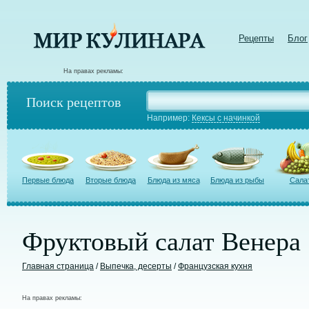
Рецепты
Блог
На правах рекламы:
Поиск рецептов
Например:
Кексы с начинкой
Первые блюда
Вторые блюда
Блюда из мяса
Блюда из рыбы
Сала
Фруктовый салат Венера
Главная страница
/
Выпечка, десерты
/
Французская кухня
На правах рекламы: