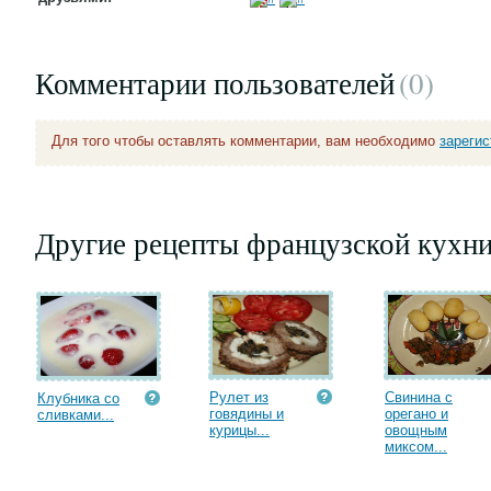
Комментарии пользователей
(0
)
Для того чтобы оставлять комментарии, вам необходимо
зареги
Другие рецепты французской кухн
Рулет из
Свинина с
Клубника со
говядины и
орегано и
сливками...
курицы...
овощным
миксом...