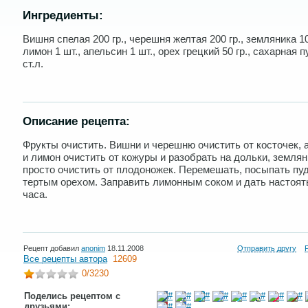
Ингредиенты:
Вишня спелая 200 гр., черешня желтая 200 гр., земляника 10
лимон 1 шт., апельсин 1 шт., орех грецкий 50 гр., сахарная п
ст.л.
Описание рецепта:
Фрукты очистить. Вишни и черешню очистить от косточек, 
и лимон очистить от кожуры и разобрать на дольки, землян
просто очистить от плодоножек. Перемешать, посыпать пу
тертым орехом. Заправить лимонным соком и дать настоят
часа.
Рецепт добавил
anonim
18.11.2008
Отправить другу
Все рецепты автора
12609
0
/3230
Поделись рецептом с
друзьями: