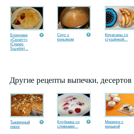
Соус с
Круасаны со
Блинчики
коньяком
сгущёнкой...
«Сюзетт»
(Crepes
Suzette)...
Другие рецепты выпечки, десертов
Клубника со
Меренги с
Тыквенный
сливками...
крошкой
пирог