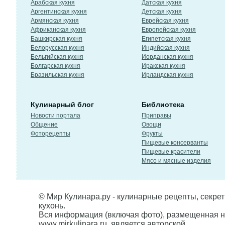
Арабская кухня
Датская кухня
Аргентинская кухня
Детская кухня
Армянская кухня
Еврейская кухня
Африканская кухня
Европейская кухня
Башкирская кухня
Египетская кухня
Белорусская кухня
Индийская кухня
Бельгийская кухня
Иорданская кухня
Болгарская кухня
Иракская кухня
Бразильская кухня
Ирландская кухня
Кулинарный блог
Библиотека
Новости портала
Приправы
Общение
Овощи
Фоторецепты
Фрукты
Пищевые консерванты
Пищевые красители
Мясо и мясные изделия
© Мир Кулинара.ру - кулинарные рецепты, секре
кухонь.
Вся информация (включая фото), размещенная н
www.mirkulinara.ru, является авторской,