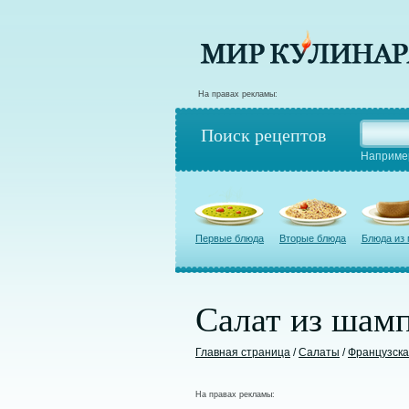
На правах рекламы:
Поиск рецептов
Наприме
Первые блюда
Вторые блюда
Блюда из
Салат из шам
Главная страница
/
Салаты
/
Французска
На правах рекламы: