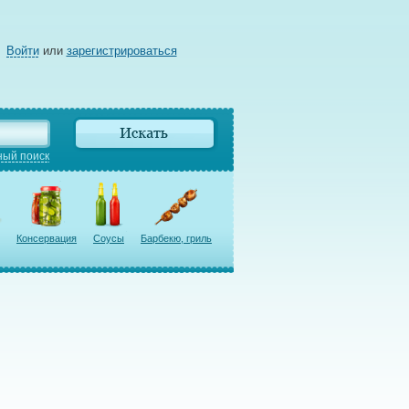
Войти
или
зарегистрироваться
ый поиск
Консервация
Соусы
Барбекю, гриль