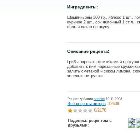
Ингредиенты:
Шампиньоны 300 гр., яблоко 1 шт., пом
куриное 2 шт., сок яблочный 1 ст.л., с
соль и сахар по вкусу.
Описание рецепта:
Грибы нарезать ломтиками и протуши
добавить к ним нарезанные кружочка
залить сметаной и соком лимона, сок
зеленью петрушки.
Рецепт добавил
anonim
19.11.2008
Все рецепты автора
12609
0
/2170
Поделись рецептом с
друзьями: