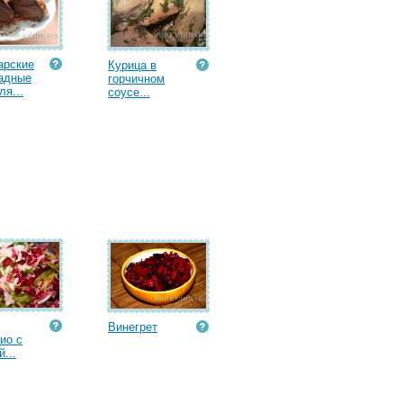
арские
Курица в
адные
горчичном
я...
соусе...
Винегрет
ио с
...