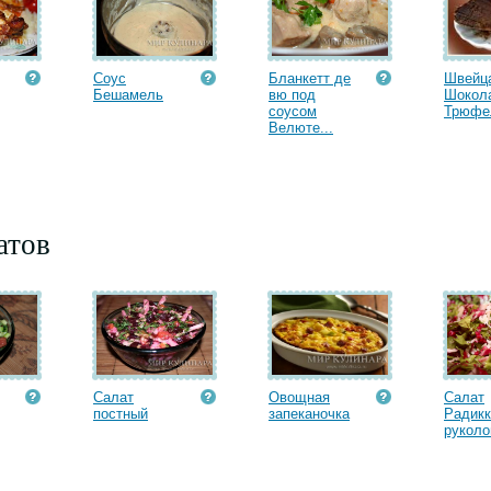
Соус
Бланкетт де
Швейц
Бешамель
вю под
Шокол
соусом
Трюфел
Велюте...
атов
Салат
Овощная
Салат
постный
запеканочка
Радикк
руколой