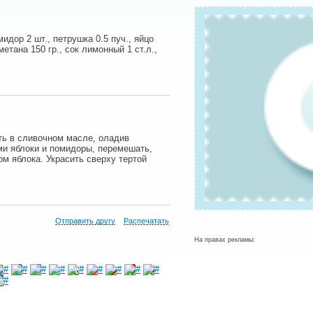
идор 2 шт., петрушка 0.5 пуч., яйцо
метана 150 гр., сок лимонный 1 ст.л.,
ть в сливочном масле, оладив
ми яблоки и помидоры, перемешать,
ом яблока. Украсить сверху тертой
Отправить другу
Распечатать
На правах рекламы: