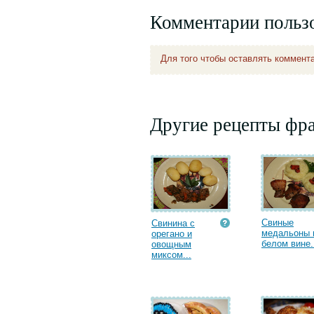
Комментарии польз
Для того чтобы оставлять коммент
Другие рецепты фр
Свиные
Свинина с
медальоны 
орегано и
белом вине.
овощным
миксом...