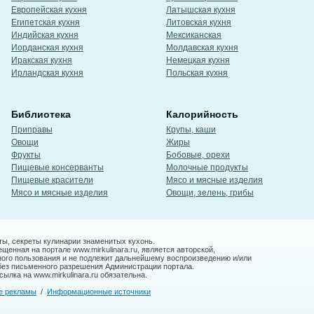
Европейская кухня
Латышская кухня
Египетская кухня
Литовская кухня
Индийская кухня
Мексиканская
Иорданская кухня
Молдавская кухня
Иракская кухня
Немецкая кухня
Ирландская кухня
Польская кухня
Библиотека
Калорийность
Приправы
Крупы, каши
Овощи
Жиры
Фрукты
Бобовые, орехи
Пищевые консерванты
Молочные продукты
Пищевые красители
Мясо и мясные изделия
Мясо и мясные изделия
Овощи, зелень, грибы
ты, секреты кулинарии знаменитых кухонь.
енная на портале www.mirkulinara.ru, является авторской,
ного пользования и не подлежит дальнейшему воспроизведению и/или
без письменного разрешения Администрации портала.
ылка на www.mirkulinara.ru обязательна.
е рекламы
/
Информационные источники