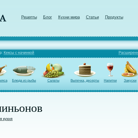
Рецепты
Блог
Кухни мира
Статьи
Продукты
р:
Кексы с начинкой
Расширенн
 мяса
Блюда из рыбы
Салаты
Выпечка, десерты
Напитки
Закуски
пиньонов
я кухня