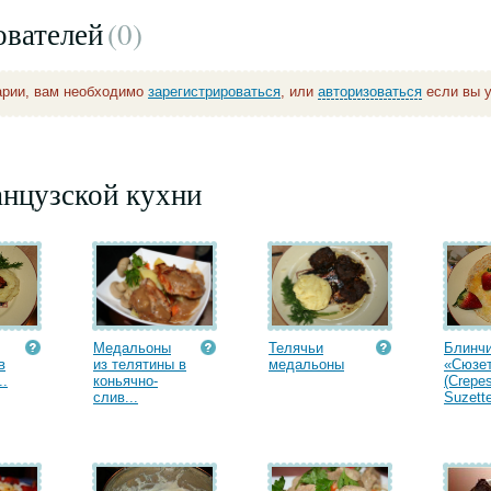
ователей
(0
)
арии, вам необходимо
зарегистрироваться
, или
авторизоваться
если вы у
анцузской кухни
Медальоны
Телячьи
Блинч
в
из телятины в
медальоны
«Сюзе
..
коньячно-
(Crepe
слив...
Suzette