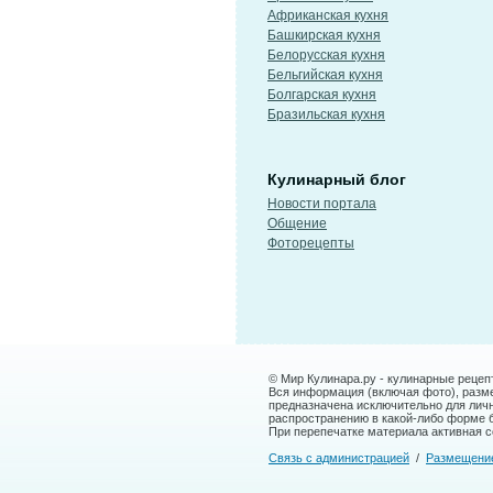
Африканская кухня
Башкирская кухня
Белорусская кухня
Бельгийская кухня
Болгарская кухня
Бразильская кухня
Кулинарный блог
Новости портала
Общение
Фоторецепты
© Мир Кулинара.ру - кулинарные рецеп
Вся информация (включая фото), размещ
предназначена исключительно для лич
распространению в какой-либо форме 
При перепечатке материала активная сс
Связь с администрацией
/
Размещени