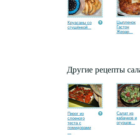
Цыпленок
Круасаны со
Гастон
сгущёнкой...
Жерар...
Другие рецепты сал
Салат из
Пирог из
кабачков и
слоеного
огурцов...
теста с
помидорами
...