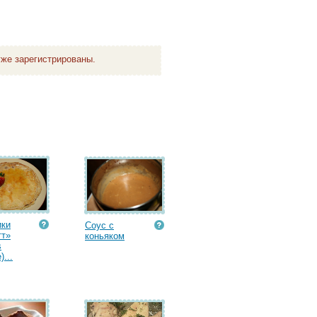
же зарегистрированы.
ики
Соус с
тт»
коньяком
s
)...