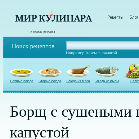
Рецепты
Блог
На правах рекламы:
Поиск рецептов
Например:
Кексы с начинкой
Первые блюда
Вторые блюда
Блюда из мяса
Блюда из рыбы
Сала
Борщ с сушеными 
капустой