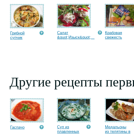
Салат
Крабовая
Грибной
&quot;Изыск&quot;...
cвежесть
супчик
Другие рецепты пер
Суп из
Медальоны
Гаспачо
плавленных
из телятины в