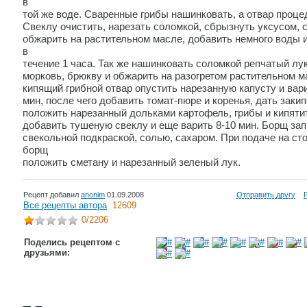
в
той же воде. Сваренные грибы нашинковать, а отвар проце
Свеклу очистить, нарезать соломкой, сбрызнуть уксусом, 
обжарить на растительном масле, добавить немного воды 
в
течение 1 часа. Так же нашинковать соломкой репчатый лук
морковь, брюкву и обжарить на разогретом растительном м
кипящий грибной отвар опустить нарезанную капусту и вари
мин, после чего добавить томат-пюре и коренья, дать закип
положить нарезанный дольками картофель, грибы и кипятит
добавить тушеную свеклу и еще варить 8-10 мин. Борщ за
свекольной подкраской, солью, сахаром. При подаче на сто
борщ
положить сметану и нарезанный зеленый лук.
Рецепт добавил
anonim
01.09.2008
Отправить другу
Все рецепты автора
12609
0
/2206
Поделись рецептом с
друзьями: