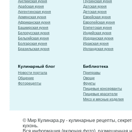
Английская кухня
Грузинская кухня
Арабская кухня
Датская кухня
Аргентинская кухня
Детская кухня
Армянская кухня
Еврейская кухня
Африканская кухня
Европейская кухня
Башкирская кухня
Египетская кухня
Белорусская кухня
Индийская кухня
Бельгийская кухня
Иорданская кухня
Болгарская кухня
Иракская кухня
Бразильская кухня
Ирландская кухня
Кулинарный блог
Библиотека
Новости портала
Приправы
Общение
Овощи
Фоторецепты
Фрукты
Пищевые консерванты
Пищевые красители
Мясо и мясные изделия
© Мир Кулинара.ру - кулинарные рецепты, секре
кухонь.
Вся информация (включая фото), размещенная н