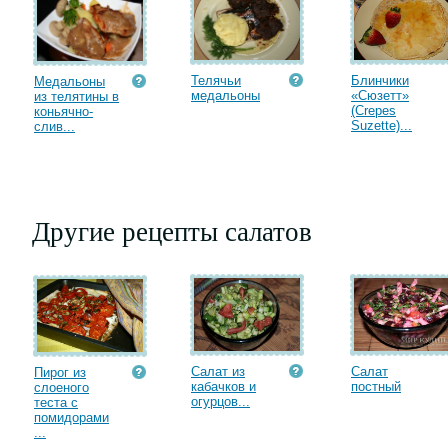
Телячьи
Блинчики
Медальоны
медальоны
«Сюзетт»
из телятины в
(Crepes
коньячно-
Suzette)...
слив...
Другие рецепты салатов
Салат из
Салат
Пирог из
кабачков и
постный
слоеного
огурцов...
теста с
помидорами
...