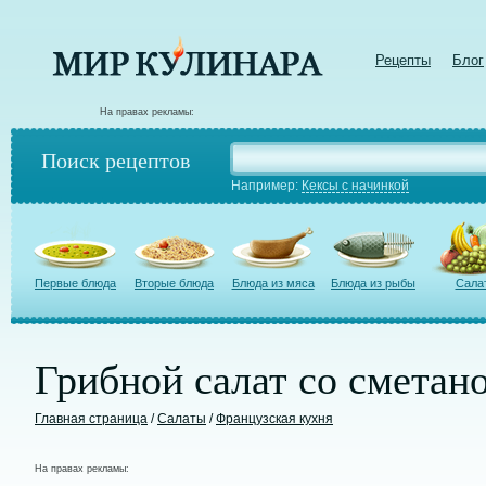
Рецепты
Блог
На правах рекламы:
Поиск рецептов
Например:
Кексы с начинкой
Первые блюда
Вторые блюда
Блюда из мяса
Блюда из рыбы
Сала
Грибной салат со сметан
Главная страница
/
Салаты
/
Французская кухня
На правах рекламы: