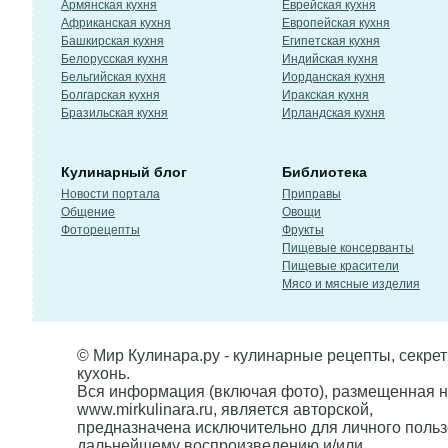
Армянская кухня
Еврейская кухня
Африканская кухня
Европейская кухня
Башкирская кухня
Египетская кухня
Белорусская кухня
Индийская кухня
Бельгийская кухня
Иорданская кухня
Болгарская кухня
Иракская кухня
Бразильская кухня
Ирландская кухня
Кулинарный блог
Библиотека
Новости портала
Приправы
Общение
Овощи
Фоторецепты
Фрукты
Пищевые консерванты
Пищевые красители
Мясо и мясные изделия
© Мир Кулинара.ру - кулинарные рецепты, секре
кухонь.
Вся информация (включая фото), размещенная н
www.mirkulinara.ru, является авторской,
предназначена исключительно для личного польз
дальнейшему воспроизведению и/или