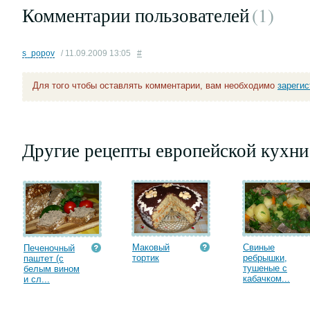
Комментарии пользователей
(1
)
s_popov
/ 11.09.2009 13:05
#
Для того чтобы оставлять комментарии, вам необходимо
зареги
Другие рецепты европейской кухни
Маковый
Свиные
Печеночный
тортик
ребрышки,
паштет (с
тушеные с
белым вином
кабачком...
и сл...