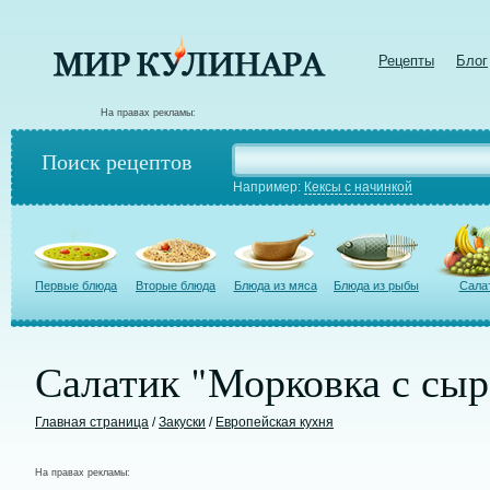
Рецепты
Блог
На правах рекламы:
Поиск рецептов
Например:
Кексы с начинкой
Первые блюда
Вторые блюда
Блюда из мяса
Блюда из рыбы
Сала
Салатик "Морковка с сы
Главная страница
/
Закуски
/
Европейская кухня
На правах рекламы: