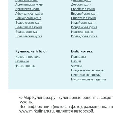
Арабская кухня
Датская кухня
Аргентинская кухня
Детская кухня
Армянская кухня
Еврейская кухня
Африканская кухня
Европейская кухня
Башкирская кухня
Египетская кухня
Белорусская кухня
Индийская кухня
Бельгийская кухня
Иорданская кухня
Болгарская кухня
Иракская кухня
Бразильская кухня
Ирландская кухня
Кулинарный блог
Библиотека
Новости портала
Приправы
Общение
Овощи
Фоторецепты
Фрукты
Пищевые консерванты
Пищевые красители
Мясо и мясные изделия
© Мир Кулинара.ру - кулинарные рецепты, секре
кухонь.
Вся информация (включая фото), размещенная н
www.mirkulinara.ru, является авторской,