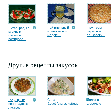
Чай имбирный
Фруктовый
Бутерброды с
(с лимоном и
пирог по-
куриным
медом)...
эльзасски...
мясом и
помидора...
Другие рецепты закусок
Салат
Салат с
Голубцы из
&quot;Ананасик&quot;...
фасолью
виноградных
листьев...