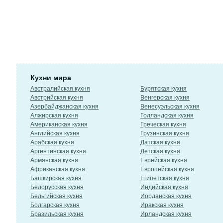
Кухни мира
Австралийская кухня
Бурятская кухня
Австрийская кухня
Венгерская кухня
Азербайджанская кухня
Венесуэльская кухня
Алжирская кухня
Голландская кухня
Американская кухня
Греческая кухня
Английская кухня
Грузинская кухня
Арабская кухня
Датская кухня
Аргентинская кухня
Детская кухня
Армянская кухня
Еврейская кухня
Африканская кухня
Европейская кухня
Башкирская кухня
Египетская кухня
Белорусская кухня
Индийская кухня
Бельгийская кухня
Иорданская кухня
Болгарская кухня
Иракская кухня
Бразильская кухня
Ирландская кухня