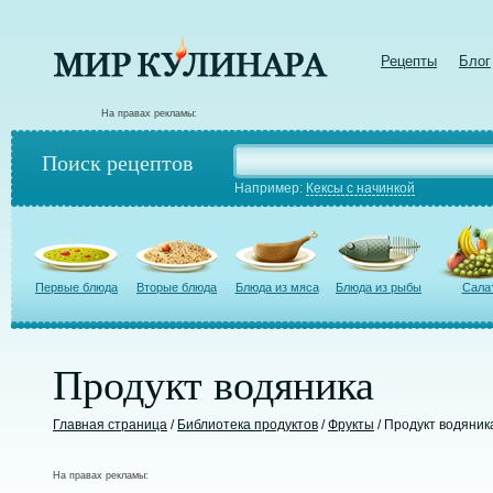
Рецепты
Блог
На правах рекламы:
Поиск рецептов
Например:
Кексы с начинкой
Первые блюда
Вторые блюда
Блюда из мяса
Блюда из рыбы
Сала
Продукт водяника
Главная страница
/
Библиотека продуктов
/
Фрукты
/ Продукт водяник
На правах рекламы: