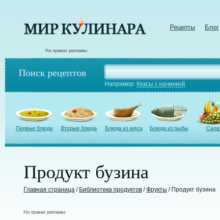
Рецепты
Блог
На правах рекламы:
Поиск рецептов
Например:
Кексы с начинкой
Первые блюда
Вторые блюда
Блюда из мяса
Блюда из рыбы
Сала
Продукт бузина
Главная страница
/
Библиотека продуктов
/
Фрукты
/ Продукт бузина
На правах рекламы: