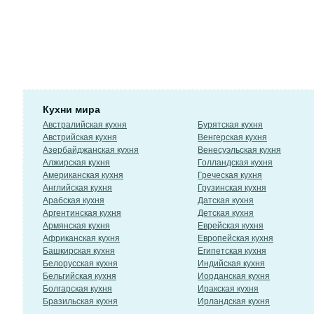
Кухни мира
Австралийская кухня
Бурятская кухня
Австрийская кухня
Венгерская кухня
Азербайджанская кухня
Венесуэльская кухня
Алжирская кухня
Голландская кухня
Американская кухня
Греческая кухня
Английская кухня
Грузинская кухня
Арабская кухня
Датская кухня
Аргентинская кухня
Детская кухня
Армянская кухня
Еврейская кухня
Африканская кухня
Европейская кухня
Башкирская кухня
Египетская кухня
Белорусская кухня
Индийская кухня
Бельгийская кухня
Иорданская кухня
Болгарская кухня
Иракская кухня
Бразильская кухня
Ирландская кухня