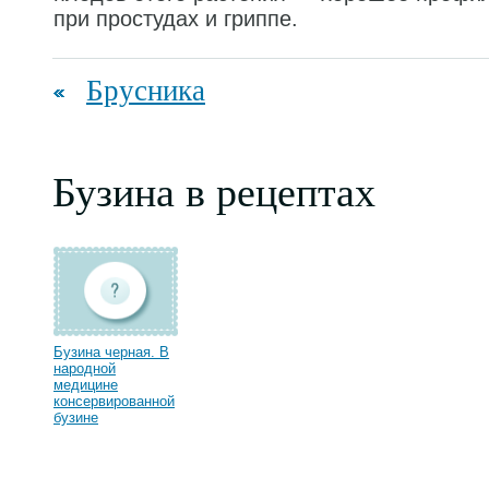
при простудах и гриппе.
Брусника
Бузина в рецептах
Бузина черная. В
народной
медицине
консервированной
бузине