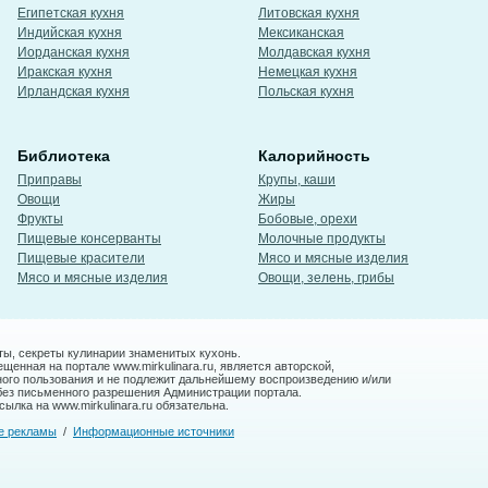
Египетская кухня
Литовская кухня
Индийская кухня
Мексиканская
Иорданская кухня
Молдавская кухня
Иракская кухня
Немецкая кухня
Ирландская кухня
Польская кухня
Библиотека
Калорийность
Приправы
Крупы, каши
Овощи
Жиры
Фрукты
Бобовые, орехи
Пищевые консерванты
Молочные продукты
Пищевые красители
Мясо и мясные изделия
Мясо и мясные изделия
Овощи, зелень, грибы
ты, секреты кулинарии знаменитых кухонь.
енная на портале www.mirkulinara.ru, является авторской,
ного пользования и не подлежит дальнейшему воспроизведению и/или
без письменного разрешения Администрации портала.
ылка на www.mirkulinara.ru обязательна.
е рекламы
/
Информационные источники