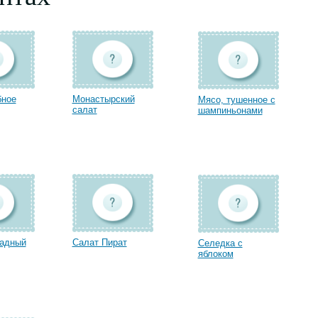
бное
Монастырский
Мясо, тушенное с
салат
шампиньонами
радный
Салат Пират
Селедка с
яблоком