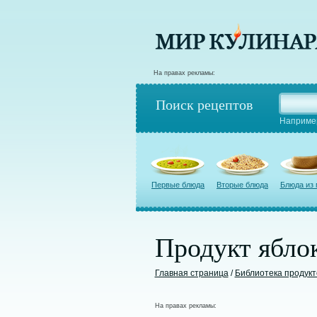
На правах рекламы:
Поиск рецептов
Наприме
Первые блюда
Вторые блюда
Блюда из
Продукт ябло
Главная страница
/
Библиотека продукт
На правах рекламы: