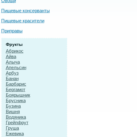
Овощи
Пищевые консерванты
Пищевые красители
Приправы
Фрукты
Абрикос
Айва
Алыча
Апельсин
Арбуз
Банан
Барбарис
Бергамот
Боярышник
Брусника
Бузина
Вишня
Водяника
Грейпфрут
Груша
Ежевика