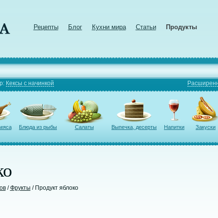
Рецепты
Блог
Кухни мира
Статьи
Продукты
р:
Кексы с начинкой
Расширенн
 мяса
Блюда из рыбы
Салаты
Выпечка, десерты
Напитки
Закуски
ко
ов
/
Фрукты
/ Продукт яблоко