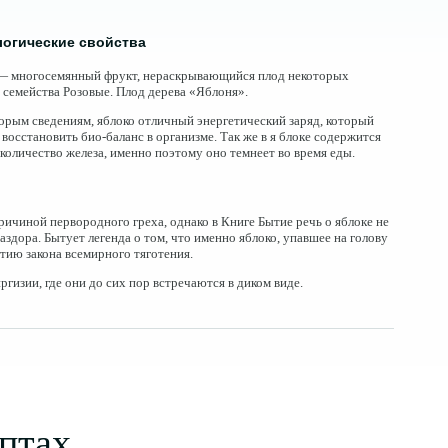
огические свойства
 многосемянный фрукт, нераскрывающийся плод некоторых
 семейства Розовые. Плод дерева «Яблоня».
орым сведениям, яблоко отличный энергетический заряд, который
 восстановить био-баланс в организме. Так же в я блоке содержится
количество железа, именно поэтому оно темнеет во время еды.
ричиной первородного греха, однако в Книге Бытие речь о яблоке не
раздора. Бытует легенда о том, что именно яблоко, упавшее на голову
тию закона всемирного тяготения.
гизии, где они до сих пор встречаются в диком виде.
птах