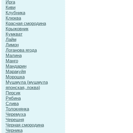
Ирга
Киви
Клубника
Клюква
Красная смородина
Крыжовник
Кумкват
Лайм
Лимон
Логанова ягода
Малина
Манго
Мандарин
Маракуйя
Морошка
Мушмула (мушмула
японская, локва)
Персик
Рябина
Слива
Толокнянка
Черемуха
Черешня
Черная смородина
Черника