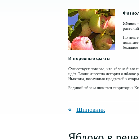
Физиол
Яблоко
—
растений
По некот
помагает
большое 
Интересные факты
Существует поверье, что яблоко было п
идёт. Также известна история о яблоке 
Ньютона, послужило предтечей к откры
Родиной яблока является территория Кир
Шиповник
Яблоко в реце