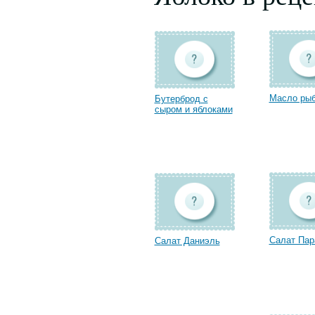
Масло ры
Бутерброд с
сыром и яблоками
Салат Па
Салат Даниэль