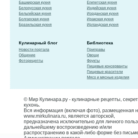
Башкирская кухня
Египетская кухня
Белорусская кухня
Индийская кухня
Бельгийская кухня
Иорданская кухня
Болгарская кухня
Иракская кухня
Бразильская кухня
Ирландская кухня
Кулинарный блог
Библиотека
Новости портала
Приправы
Общение
Овощи
Фоторецепты
Фрукты
Пищевые консерванты
Пищевые красители
Мясо и мясные изделия
© Мир Кулинара.ру - кулинарные рецепты, секре
кухонь.
Вся информация (включая фото), размещенная н
www.mirkulinara.ru, является авторской,
предназначена исключительно для личного польз
дальнейшему воспроизведению и/или
распространению в какой-либо форме без письм