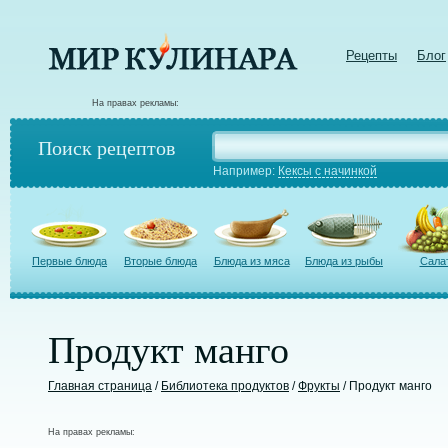
Рецепты
Блог
На правах рекламы:
Поиск рецептов
Например:
Кексы с начинкой
Первые блюда
Вторые блюда
Блюда из мяса
Блюда из рыбы
Сала
Продукт манго
Главная страница
/
Библиотека продуктов
/
Фрукты
/ Продукт манго
На правах рекламы: