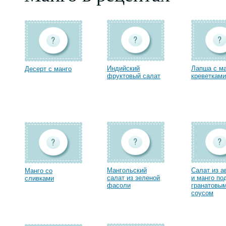
Индийский
Лапша с ма
Десерт с манго
фруктовый салат
креветками
Мангольский
Салат из а
Манго со
салат из зеленой
и манго по
сливками
фасоли
гранатовы
соусом