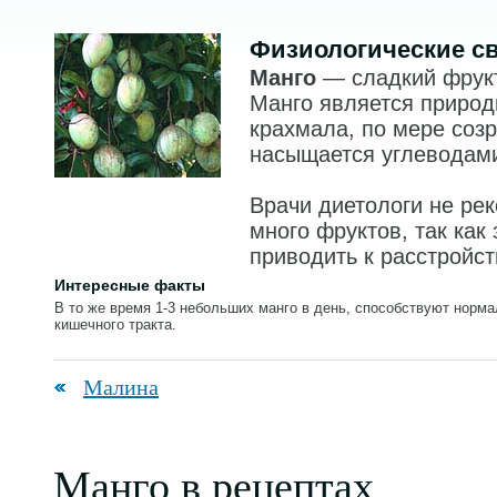
Физиологические с
Манго
— сладкий фрукт
Манго является приро
крахмала, по мере соз
насыщается углеводам
Врачи диетологи не ре
много фруктов, так как
приводить к расстройс
Интересные факты
В то же время 1-3 небольших манго в день, способствуют норм
кишечного тракта.
Малина
Манго в рецептах