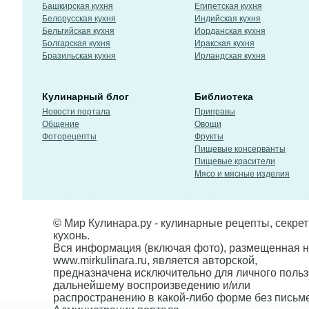
Башкирская кухня
Египетская кухня
Белорусская кухня
Индийская кухня
Бельгийская кухня
Иорданская кухня
Болгарская кухня
Иракская кухня
Бразильская кухня
Ирландская кухня
Кулинарный блог
Библиотека
Новости портала
Приправы
Общение
Овощи
Фоторецепты
Фрукты
Пищевые консерванты
Пищевые красители
Мясо и мясные изделия
© Мир Кулинара.ру - кулинарные рецепты, секре
кухонь.
Вся информация (включая фото), размещенная н
www.mirkulinara.ru, является авторской,
предназначена исключительно для личного польз
дальнейшему воспроизведению и/или
распространению в какой-либо форме без письм