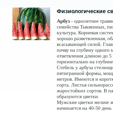
Физиологические с
Арбуз
- однолетнее травя
семейства Тыквенных, пи
культура. Корневая систе
хорошо разветвленная, о
всасывающей силой. Глав
почву на глубину одного 
ответвления длиною до 5
горизонтально на глубине
Стебель у арбуза стелющи
пятигранной формы, мощ
метров. Имеются и корот
сорта. Листья сильнорасс
жаростойких сортов. В па
образуются цветки.
Мужские цветки мельче ж
начинается на 40-50 день