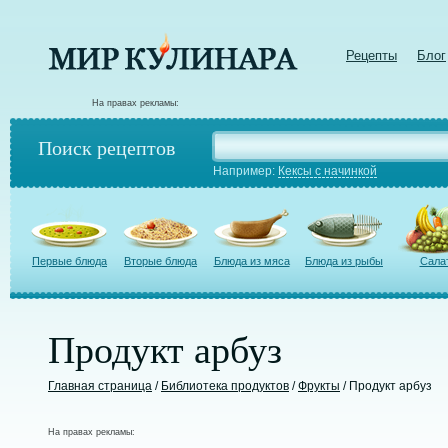
Рецепты
Блог
На правах рекламы:
Поиск рецептов
Например:
Кексы с начинкой
Первые блюда
Вторые блюда
Блюда из мяса
Блюда из рыбы
Сала
Продукт арбуз
Главная страница
/
Библиотека продуктов
/
Фрукты
/ Продукт арбуз
На правах рекламы: