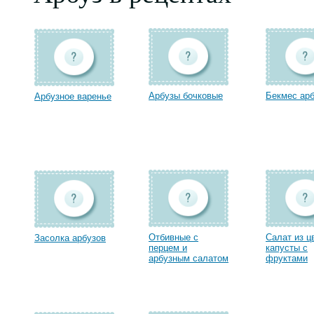
Арбузы бочковые
Бекмес ар
Арбузное варенье
Отбивные с
Салат из ц
Засолка арбузов
перцем и
капусты с
арбузным салатом
фруктами