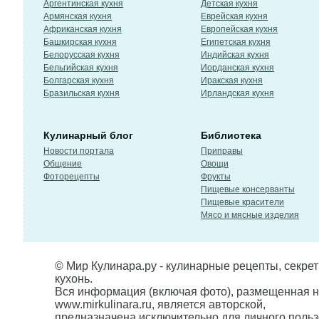
Аргентинская кухня
Детская кухня
Армянская кухня
Еврейская кухня
Африканская кухня
Европейская кухня
Башкирская кухня
Египетская кухня
Белорусская кухня
Индийская кухня
Бельгийская кухня
Иорданская кухня
Болгарская кухня
Иракская кухня
Бразильская кухня
Ирландская кухня
Кулинарный блог
Библиотека
Новости портала
Приправы
Общение
Овощи
Фоторецепты
Фрукты
Пищевые консерванты
Пищевые красители
Мясо и мясные изделия
© Мир Кулинара.ру - кулинарные рецепты, секре
кухонь.
Вся информация (включая фото), размещенная н
www.mirkulinara.ru, является авторской,
предназначена исключительно для личного польз