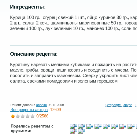
Ингредиенты:
Курица 100 гр., огурец свежий 1 шт., яйцо куриное 30 гр., к
2 шт., салат 2 коч., шампиньоны маринованные 50 гр., горо
зеленый 100 гр., лук зеленый 10 гр., майонез 100 гр., соль по
Описание рецепта:
Курятину нарезать мелкими кубиками и пожарить на расти
масле. грибы, овощи нашинковать и соединить с мясом. По
посолить и заправить майонезом. Сверху украсить листья
салата, свежими помидорами и зеленым горошком.
Рецепт добавил
anonim
05.11.2008
Отправить другу
Все рецепты автора
12609
0
/2586
Поделись рецептом с
друзьями: