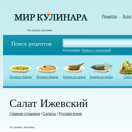
Рецепты
Блог
На правах рекламы:
Поиск рецептов
Например:
Кексы с начинкой
Первые блюда
Вторые блюда
Блюда из мяса
Блюда из рыбы
Сала
Салат Ижевский
Главная страница
/
Салаты
/
Русская кухня
На правах рекламы: