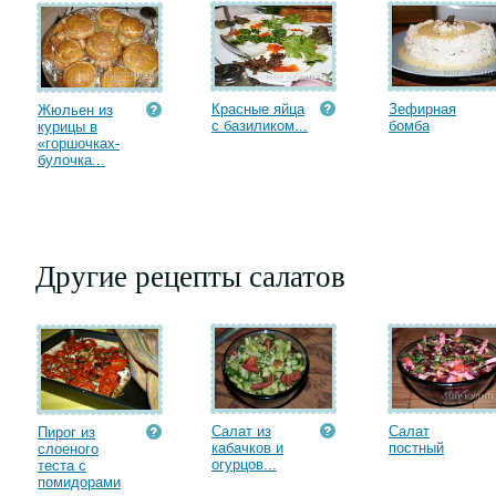
Красные яйца
Зефирная
Жюльен из
с базиликом...
бомба
курицы в
«горшочках-
булочка...
Другие рецепты салатов
Салат из
Салат
Пирог из
кабачков и
постный
слоеного
огурцов...
теста с
помидорами