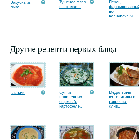
Тушеное мясо
Перец
Закуска из
в котелке...
фаршированны
лука
по-
волновахски...
Другие рецепты первых блюд
Суп из
Медальоны
Гаспачо
плавленных
из телятины в
сырков (с
коньячно-
картофеле...
слив...