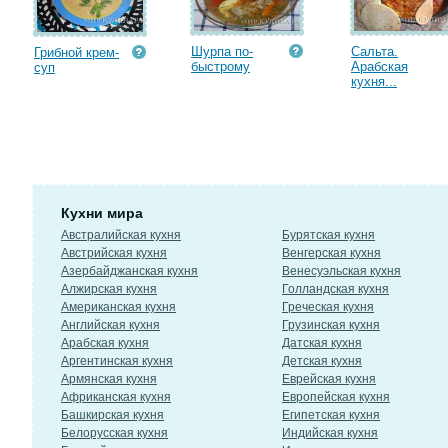
Шурпа по-
Сальта.
Грибной крем-
быстрому
Арабская
суп
кухня...
Кухни мира
Австралийская кухня
Бурятская кухня
Австрийская кухня
Венгерская кухня
Азербайджанская кухня
Венесуэльская кухня
Алжирская кухня
Голландская кухня
Американская кухня
Греческая кухня
Английская кухня
Грузинская кухня
Арабская кухня
Датская кухня
Аргентинская кухня
Детская кухня
Армянская кухня
Еврейская кухня
Африканская кухня
Европейская кухня
Башкирская кухня
Египетская кухня
Белорусская кухня
Индийская кухня