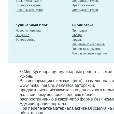
Бельгийская кухня
Иорданская кухня
Болгарская кухня
Иракская кухня
Бразильская кухня
Ирландская кухня
Кулинарный блог
Библиотека
Новости портала
Приправы
Общение
Овощи
Фоторецепты
Фрукты
Пищевые консерванты
Пищевые красители
Мясо и мясные изделия
© Мир Кулинара.ру - кулинарные рецепты, секре
кухонь.
Вся информация (включая фото), размещенная н
www.mirkulinara.ru, является авторской,
предназначена исключительно для личного польз
дальнейшему воспроизведению и/или
распространению в какой-либо форме без письм
Администрации портала.
При перепечатке материала активная ссылка на w
обязательна.