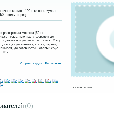
ливочное масло - 100 г, мясной бульон -
50 г, соль, перец.
с разогретым маслом (50 г),
ивают томатную пасту, доводят до
с и уваривают до густоты сливок. Муку
 доводят до кипения, солят, перчат,
ешивая, до готовности. Готовый соус
столу.
Отправить другу
Распечатать
На правах рекламы:
ователей
(0
)