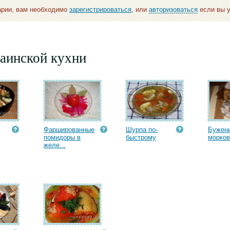
арии, вам необходимо
зарегистрироваться
, или
авторизоваться
если вы у
аинской кухни
Фаршированные
Шурпа по-
Бужени
помидоры в
быстрому
морко
желе...