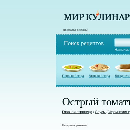
На правах рекламы:
Поиск рецептов
Наприме
Первые блюда
Вторые блюда
Блюда из
Острый томат
Главная страница
/
Соусы
/
Украинская к
На правах рекламы: