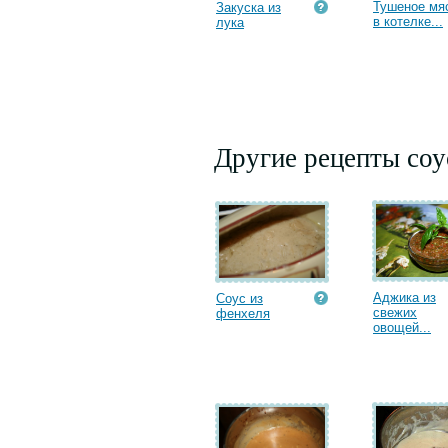
Тушеное мя
Закуска из
в котелке...
лука
Другие рецепты соу
Аджика из
Соус из
свежих
фенхеля
овощей...