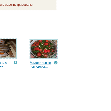
же зарегистрированы.
на с
Малосольные
вью
помидоры...