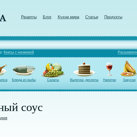
Рецепты
Блог
Кухни мира
Статьи
Продукты
р:
Кексы с начинкой
Расширенн
 мяса
Блюда из рыбы
Салаты
Выпечка, десерты
Напитки
Закуски
ный соус
ухня