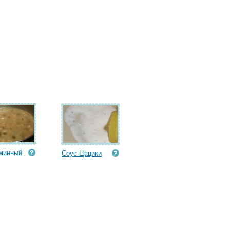
минный
Соус Цацики