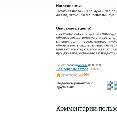
Ингредиенты:
Томатная паста - 100 г, мука - 20 г, с
400 мл, уксус - 50 мл, репчатый лук - 
Описание рецепта:
Лук мелко режут, кладут в сковороду 
обжаривают до золотистого цвета, вл
кипения, солят, перчат, вливают уксу
обжаривают в масле, вливают бульон,
вливают томатную массу и варят, пом
процеживают, охлаждают и подают к 
Рецепт добавил
anonim
01.09.2008
Все рецепты автора
12609
0
/2444
Поделись рецептом с
друзьями:
Комментарии польз