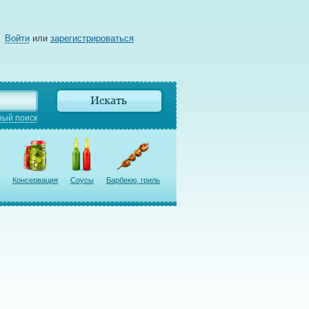
Войти
или
зарегистрироваться
ый поиск
Консервация
Соусы
Барбекю, гриль