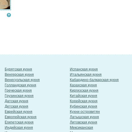
Бурятская кухня
Испанская кухня
Венгерская кухня
Итальянская кухня
Венесуэльская кухня
Кабардино-балкарская кухня
Голландская кухня
Казахская кухня
Греческая кухня
Киргизская кухня
Грузинская кухня
Китайская кухня
Датская кухня
Корейская кухня
Детская кухня
Кубинская кухня
Еврейская кухня
Кухни островитян
Европейская кухня
Латышская кухня
Египетская кухня
Литовская кухня
Индийская кухня
Мексиканская