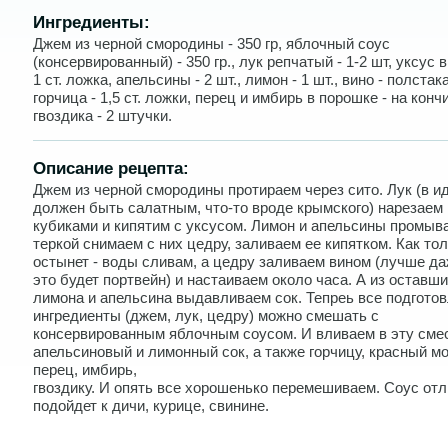
Ингредиенты:
Джем из черной смородины - 350 гр, яблочный соус
(консервированный) - 350 гр., лук репчатый - 1-2 шт, уксус 
1 ст. ложка, апельсины - 2 шт., лимон - 1 шт., вино - полстак
горчица - 1,5 ст. ложки, перец и имбирь в порошке - на конч
гвоздика - 2 штучки.
Описание рецепта:
Джем из черной смородины протираем через сито. Лук (в и
должен быть салатным, что-то вроде крымского) нарезаем
кубиками и кипятим с уксусом. Лимон и апельсины промыв
теркой снимаем с них цедру, заливаем ее кипятком. Как то
остынет - воды сливам, а цедру заливаем вином (лучше д
это будет портвейн) и настаиваем около часа. А из оставш
лимона и апельсина выдавливаем сок. Тепреь все подгото
ингредиенты (джем, лук, цедру) можно смешать с
консервированным яблочным соусом. И вливаем в эту сме
апельсиновый и лимонный сок, а также горчицу, красный м
перец, имбирь,
гвоздику. И опять все хорошенько перемешиваем. Соус от
подойдет к дичи, курице, свинине.