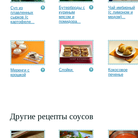
Бутерброды с
Чай имбирный
Суп из
куриным
(с лимоном и
плавленных
мясом и
медом)...
сырков (с
помидора...
картофеле...
Слойки.
Кокосовое
Меренги с
печенье
крошкой
Другие рецепты соусов