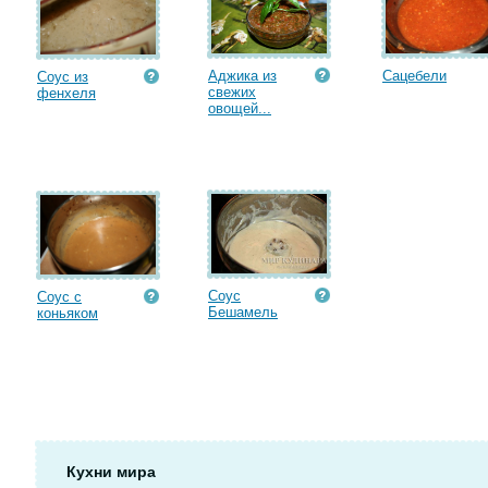
Аджика из
Сацебели
Соус из
свежих
фенхеля
овощей...
Соус
Соус с
Бешамель
коньяком
Кухни мира