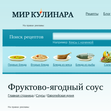
Рецепты
Блог
На правах рекламы:
Поиск рецептов
Например:
Кексы с начинкой
Первые блюда
Вторые блюда
Блюда из мяса
Блюда из рыбы
Сала
Фруктово-ягодный соус
Главная страница
/
Соусы
/
Европейская кухня
На правах рекламы: