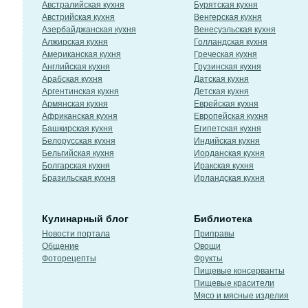
Австралийская кухня
Бурятская кухня
Австрийская кухня
Венгерская кухня
Азербайджанская кухня
Венесуэльская кухня
Алжирская кухня
Голландская кухня
Американская кухня
Греческая кухня
Английская кухня
Грузинская кухня
Арабская кухня
Датская кухня
Аргентинская кухня
Детская кухня
Армянская кухня
Еврейская кухня
Африканская кухня
Европейская кухня
Башкирская кухня
Египетская кухня
Белорусская кухня
Индийская кухня
Бельгийская кухня
Иорданская кухня
Болгарская кухня
Иракская кухня
Бразильская кухня
Ирландская кухня
Кулинарный блог
Библиотека
Новости портала
Приправы
Общение
Овощи
Фоторецепты
Фрукты
Пищевые консерванты
Пищевые красители
Мясо и мясные изделия