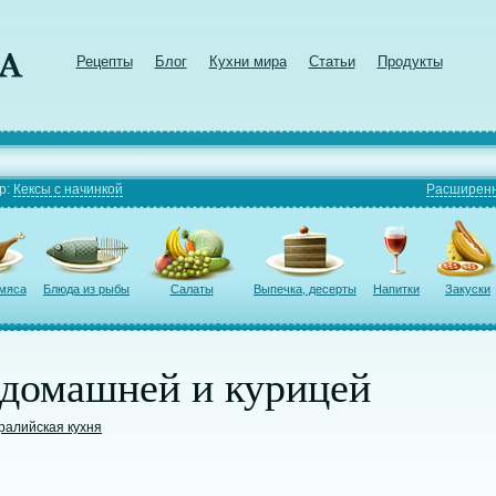
Рецепты
Блог
Кухни мира
Статьи
Продукты
р:
Кексы с начинкой
Расширенн
 мяса
Блюда из рыбы
Салаты
Выпечка, десерты
Напитки
Закуски
 домашней и курицей
ралийская кухня