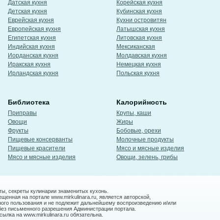
Датская кухня
Корейская кухня
Детская кухня
Кубинская кухня
Еврейская кухня
Кухни островитян
Европейская кухня
Латышская кухня
Египетская кухня
Литовская кухня
Индийская кухня
Мексиканская
Иорданская кухня
Молдавская кухня
Иракская кухня
Немецкая кухня
Ирландская кухня
Польская кухня
Библиотека
Калорийность
Приправы
Крупы, каши
Овощи
Жиры
Фрукты
Бобовые, орехи
Пищевые консерванты
Молочные продукты
Пищевые красители
Мясо и мясные изделия
Мясо и мясные изделия
Овощи, зелень, грибы
ты, секреты кулинарии знаменитых кухонь.
енная на портале www.mirkulinara.ru, является авторской,
ного пользования и не подлежит дальнейшему воспроизведению и/или
без письменного разрешения Администрации портала.
ылка на www.mirkulinara.ru обязательна.