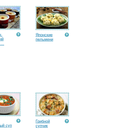
ч.
Японские
ий
пельмени
...
Грибной
ый суп
супчик