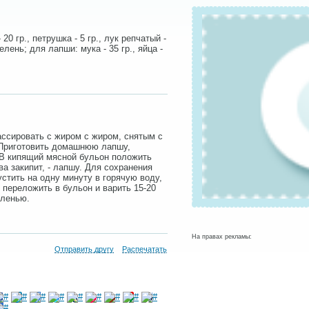
 20 гр., петрушка - 5 гр., лук репчатый -
 зелень; для лапши: мука - 35 гр., яйца -
ассировать с жиром с жиром, снятым с
 Приготовить домашнюю лапшу,
. В кипящий мясной бульон положить
ова закипит, - лапшу. Для сохранения
стить на одну минуту в горячую воду,
, переложить в бульон и варить 15-20
еленью.
На правах рекламы:
Отправить другу
Распечатать