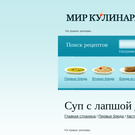
На правах рекламы:
Поиск рецептов
Наприме
Первые блюда
Вторые блюда
Блюда из
Суп с лапшой
Главная страница
/
Первые блюда
/
Авст
На правах рекламы: