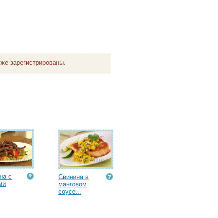
же зарегистрированы.
на с
Свинина в
ми
манговом
соусе...