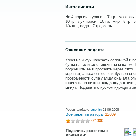
Ингредиенты:
На 4 порции: курица - 70 гр., морковь -
10 гр., лук-порей - 10 гр., жир - 5 гр.,
1/4 шт., вода - 7 гр., соль.
Описание рецепта:
Коренья и лук нарезать соломкой и п
бульона, или со сливочным маслом.
подсушить ее и просеять через сито
коренья, а после того, как бульон сн
прозрачности супа лапшу сначала опу
откинуть на сито и, когда вода стечет
минут. Подавать с куском курицы и з
Рецепт добавил
anonim
01.09.2008
Все рецепты автора
12609
0
/1989
Поделись рецептом с
друзьями: