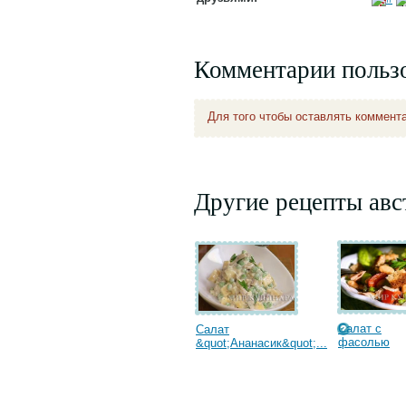
Комментарии польз
Для того чтобы оставлять коммент
Другие рецепты авс
Салат с
Салат
фасолью
&quot;Ананасик&quot;...