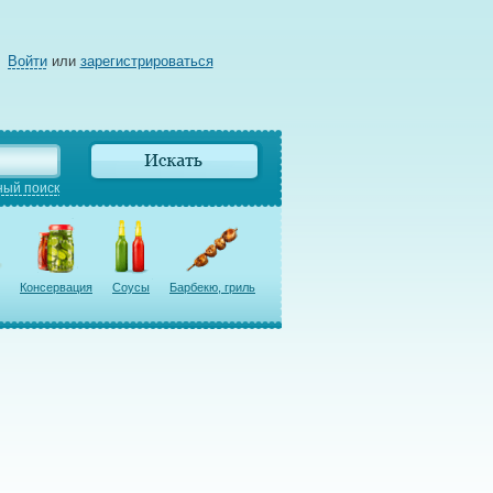
Войти
или
зарегистрироваться
ый поиск
Консервация
Соусы
Барбекю, гриль