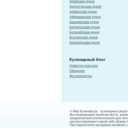
Арабская кухня
Аргентинская кухня
Армянская кухня
Африканская кухня
Башкирская кухня
Белорусская кухня
Бельгийская кухня
Болгарская кухня
Бразильская кухня
Кулинарный блог
Новости портала
Общение
Фоторецепты
© Мир Кулинара.ру - кулинарные рецеп
Вся информация (включая фото), размещ
предназначена исключительно для лич
распространению в какой-либо форме 
При перепечатке материала активная сс