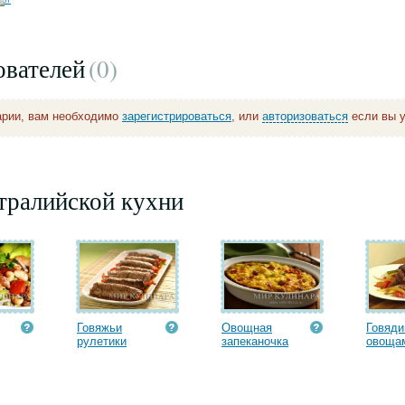
ователей
(0
)
арии, вам необходимо
зарегистрироваться
, или
авторизоваться
если вы у
тралийской кухни
Говяжьи
Овощная
Говяди
рулетики
запеканочка
овоща