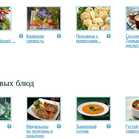
Крабовая
Пельмени с
Сютла
quot;...
cвежесть
креветками...
Турецк
десерт.
рвых блюд
Медальоны
Тыквенный
Густой
из телятины в
супчик
томатн
коньячно-