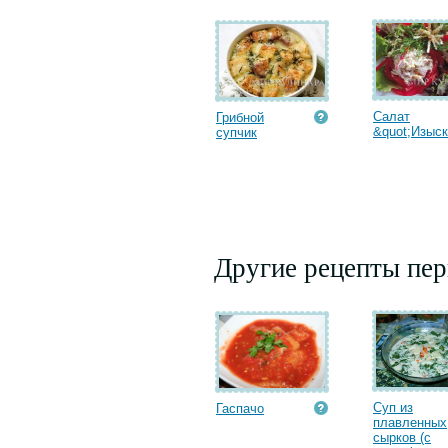
Салат
Грибной
&quot;Изыск&
супчик
Другие рецепты пе
Суп из
Гаспачо
плавленных
сырков (с