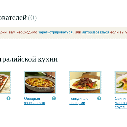
ователей
(0
)
арии, вам необходимо
зарегистрироваться
, или
авторизоваться
если вы у
тралийской кухни
Овощная
Говядина с
Свинин
запеканочка
овощами
манго
соусе..