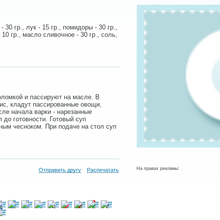
 30 гр., лук - 15 гр., помидоры - 30 гр.,
 10 гр., масло сливочное - 30 гр., соль,
оломкой и пассируют на масле. В
ис, кладут пассированные овощи,
сле начала варки - нарезанные
 до готовности. Готовый суп
ным чесноком. При подаче на стол суп
.
На правах рекламы:
Отправить другу
Распечатать