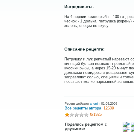
Ингредиенты:
На 4 порции: филе рыбы - 100 гр., рис -
чеснок - 1 долька, петрушка (корень) -
зелень, специи по вкусу.
Описание рецепта:
Петрушку и лук репчатый нарезают с
кипящий бульон всыпают промытый р
кусочки рыбы, а через 15-20 минут по
дольками помидоры и доваривают суп
заправляют солью, специями и толче
посыпают мелко нарезанной зеленью
Рецепт добавил
anonim
01.09.2008
Все рецепты автора
12609
0
/1925
Поделись рецептом с
друзьями: