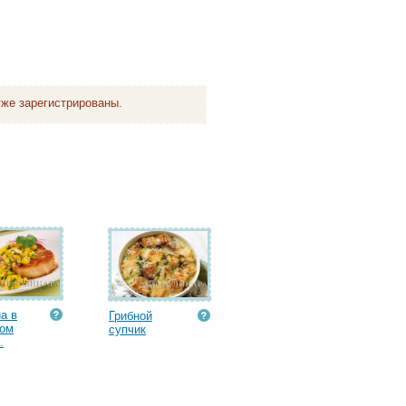
же зарегистрированы.
а в
Грибной
вом
супчик
.