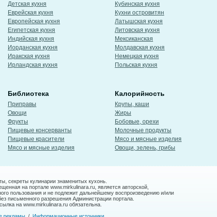
Детская кухня
Кубинская кухня
Еврейская кухня
Кухни островитян
Европейская кухня
Латышская кухня
Египетская кухня
Литовская кухня
Индийская кухня
Мексиканская
Иорданская кухня
Молдавская кухня
Иракская кухня
Немецкая кухня
Ирландская кухня
Польская кухня
Библиотека
Калорийность
Приправы
Крупы, каши
Овощи
Жиры
Фрукты
Бобовые, орехи
Пищевые консерванты
Молочные продукты
Пищевые красители
Мясо и мясные изделия
Мясо и мясные изделия
Овощи, зелень, грибы
ты, секреты кулинарии знаменитых кухонь.
енная на портале www.mirkulinara.ru, является авторской,
ного пользования и не подлежит дальнейшему воспроизведению и/или
без письменного разрешения Администрации портала.
ылка на www.mirkulinara.ru обязательна.
е рекламы
/
Информационные источники