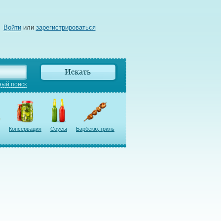
Войти
или
зарегистрироваться
ый поиск
Консервация
Соусы
Барбекю, гриль