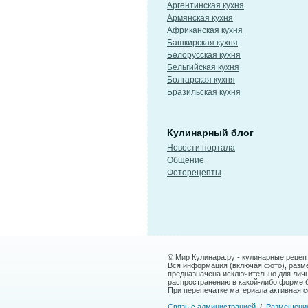
Аргентинская кухня
Армянская кухня
Африканская кухня
Башкирская кухня
Белорусская кухня
Бельгийская кухня
Болгарская кухня
Бразильская кухня
Кулинарный блог
Новости портала
Общение
Фоторецепты
© Мир Кулинара.ру - кулинарные рецеп
Вся информация (включая фото), размещ
предназначена исключительно для лич
распространению в какой-либо форме 
При перепечатке материала активная сс
Связь с администрацией
/
Размещени