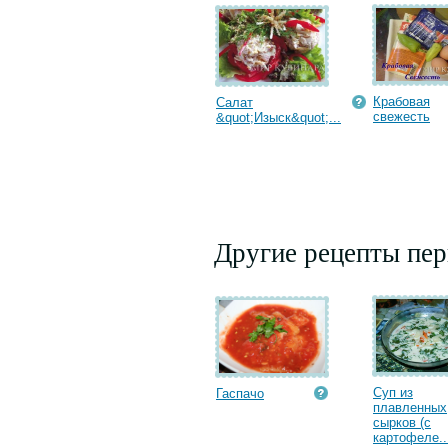
Крабовая
Салат
cвежесть
&quot;Изыск&quot;...
Другие рецепты пе
Суп из
Гаспачо
плавленных
сырков (с
картофеле..