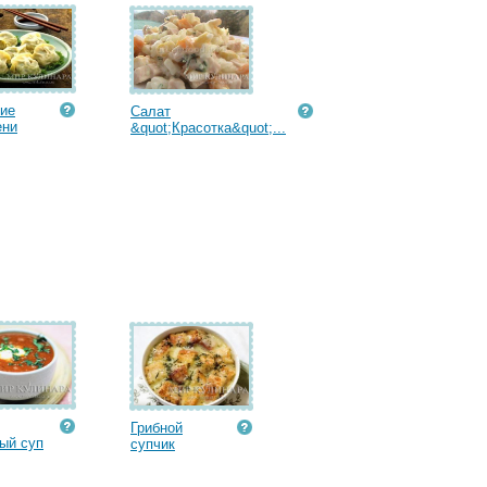
ие
Салат
ени
&quot;Красотка&quot;...
Грибной
ый суп
супчик