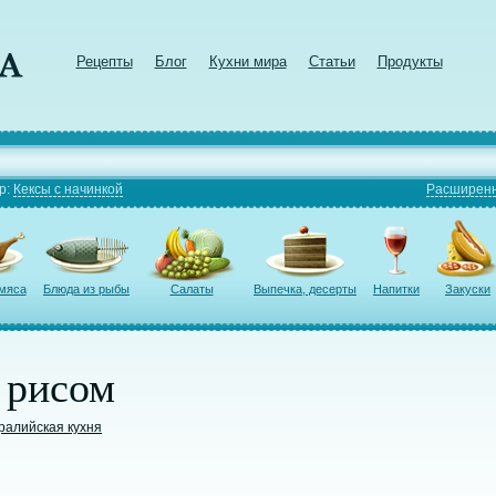
Рецепты
Блог
Кухни мира
Статьи
Продукты
р:
Кексы с начинкой
Расширенн
 мяса
Блюда из рыбы
Салаты
Выпечка, десерты
Напитки
Закуски
 рисом
ралийская кухня