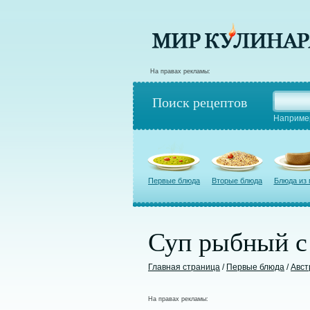
На правах рекламы:
Поиск рецептов
Наприме
Первые блюда
Вторые блюда
Блюда из
Суп рыбный с
Главная страница
/
Первые блюда
/
Авст
На правах рекламы: