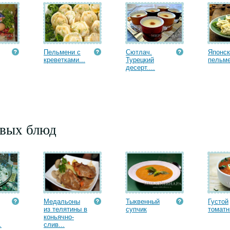
Пельмени с
Сютлач.
Японск
креветками...
Турецкий
пельм
десерт....
рвых блюд
Медальоны
Тыквенный
Густой
из телятины в
супчик
томатн
коньячно-
.
слив...