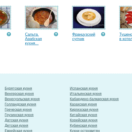
Сальта.
Французский
Тушено
Арабская
супчик
в котел
кухня...
Бурятская кухня
Испанская кухня
Венгерская кухня
Итальянская кухня
Венесуэльская кухня
Кабардино-балкарская кухня
Голландская кухня
Казахская кухня
Греческая кухня
Киргизская кухня
Грузинская кухня
Китайская кухня
Датская кухня
Корейская кухня
Детская кухня
Кубинская кухня
Еврейская кухня
Кухни островитян