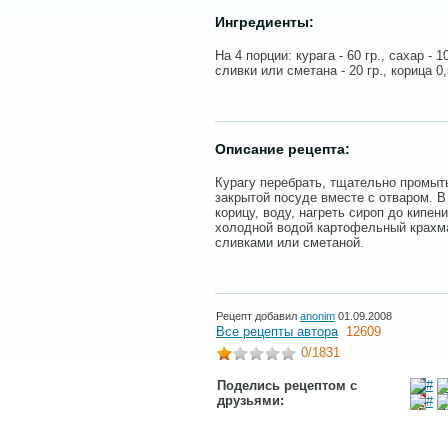
Ингредиенты:
На 4 порции: курага - 60 гр., сахар - 
сливки или сметана - 20 гр., корица 0,
Описание рецепта:
Курагу перебрать, тщательно промыть
закрытой посуде вместе с отваром. В
корицу, воду, нагреть сироп до кипен
холодной водой картофельный крахма
сливками или сметаной.
Рецепт добавил
anonim
01.09.2008
Все рецепты автора
12609
0
/1831
Поделись рецептом с
друзьями: