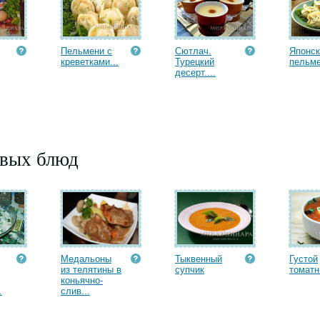
Пельмени с
Сютлач.
Японск
креветками...
Турецкий
пельм
десерт....
рвых блюд
Медальоны
Тыквенный
Густой
из телятины в
супчик
томатн
коньячно-
.
слив...