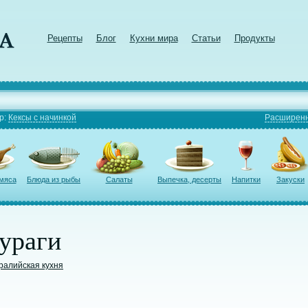
Рецепты
Блог
Кухни мира
Статьи
Продукты
р:
Кексы с начинкой
Расширенн
 мяса
Блюда из рыбы
Салаты
Выпечка, десерты
Напитки
Закуски
ураги
ралийская кухня