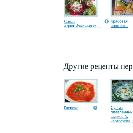
Крабовая
Салат
cвежесть
&quot;Изыск&quot;...
Другие рецепты пе
Суп из
Гаспачо
плавленных
сырков (с
картофеле..