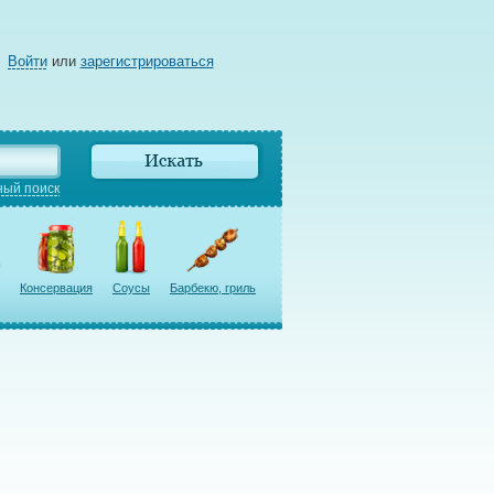
Войти
или
зарегистрироваться
ый поиск
Консервация
Соусы
Барбекю, гриль