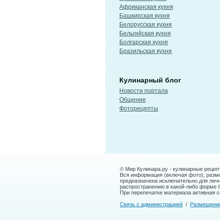
Африканская кухня
Башкирская кухня
Белорусская кухня
Бельгийская кухня
Болгарская кухня
Бразильская кухня
Кулинарный блог
Новости портала
Общение
Фоторецепты
© Мир Кулинара.ру - кулинарные рецеп
Вся информация (включая фото), размещ
предназначена исключительно для лич
распространению в какой-либо форме 
При перепечатке материала активная сс
Связь с администрацией
/
Размещени