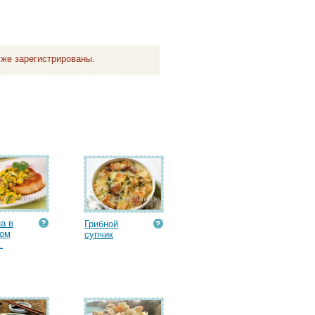
же зарегистрированы.
а в
Грибной
вом
супчик
.