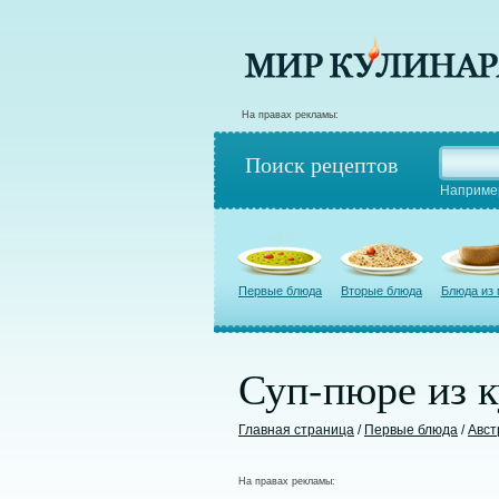
На правах рекламы:
Поиск рецептов
Наприме
Первые блюда
Вторые блюда
Блюда из
Суп-пюре из к
Главная страница
/
Первые блюда
/
Авст
На правах рекламы: