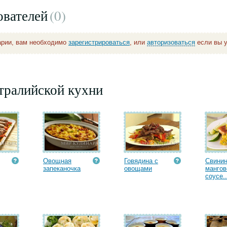
ователей
(0
)
арии, вам необходимо
зарегистрироваться
, или
авторизоваться
если вы у
тралийской кухни
Овощная
Говядина с
Свинин
запеканочка
овощами
манго
соусе..