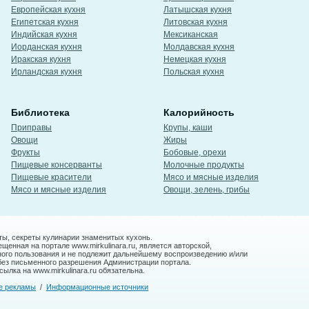
Европейская кухня
Латышская кухня
Египетская кухня
Литовская кухня
Индийская кухня
Мексиканская
Иорданская кухня
Молдавская кухня
Иракская кухня
Немецкая кухня
Ирландская кухня
Польская кухня
Библиотека
Калорийность
Приправы
Крупы, каши
Овощи
Жиры
Фрукты
Бобовые, орехи
Пищевые консерванты
Молочные продукты
Пищевые красители
Мясо и мясные изделия
Мясо и мясные изделия
Овощи, зелень, грибы
ты, секреты кулинарии знаменитых кухонь.
енная на портале www.mirkulinara.ru, является авторской,
ного пользования и не подлежит дальнейшему воспроизведению и/или
без письменного разрешения Администрации портала.
ылка на www.mirkulinara.ru обязательна.
е рекламы
/
Информационные источники