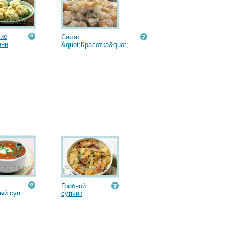
ие
Салат
ени
&quot;Красотка&quot;...
Грибной
ый суп
супчик