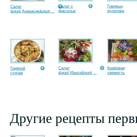
Салат с
Говяжьи
Салат
фасолью
рулетики
&quot;Ананасик&quot;...
Салат
Крабовая
Грибной
&quot;Изыск&quot;...
cвежесть
супчик
Другие рецепты пер