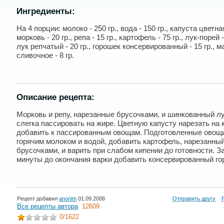
Ингредиенты:
На 4 порции: молоко - 250 гр., вода - 150 гр., капуста цветная 
морковь - 20 гр., репа - 15 гр., картофель - 75 гр., лук-порей -
лук репчатый - 20 гр., горошек консервированный - 15 гр., м
сливочное - 8 гр.
Описание рецепта:
Морковь и репу, нарезанные брусочками, и шинкованный л
слегка пассировать на жире. Цветную капусту нарезать на 
добавить к пассированным овощам. Подготовленные овощ
горячим молоком и водой, добавить картофель, нарезанны
брусочками, и варить при слабом кипении до готовности. За
минуты до окончания варки добавить консервированный го
Рецепт добавил
anonim
01.09.2008
Отправить другу
Все рецепты автора
12609
0
/1622