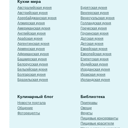
Кухни мира
Австралийская кухня
Бурятская кухня
Австрийская кухня
Венгерская кухня
Азербайджанская кухня
Венесуэльская кухня
Алжирская кухня
Голландская кухня
Американская кухня
Греческая кухня
Английская кухня
Грузинская кухня
Арабская кухня
Датская кухня
Аргентинская кухня
Детская кухня
Армянская кухня
Еврейская кухня
Африканская кухня
Европейская кухня
Башкирская кухня
Египетская кухня
Белорусская кухня
Индийская кухня
Бельгийская кухня
Иорданская кухня
Болгарская кухня
Иракская кухня
Бразильская кухня
Ирландская кухня
Кулинарный блог
Библиотека
Новости портала
Приправы
Общение
Овощи
Фоторецепты
Фрукты
Пищевые консерванты
Пищевые красители