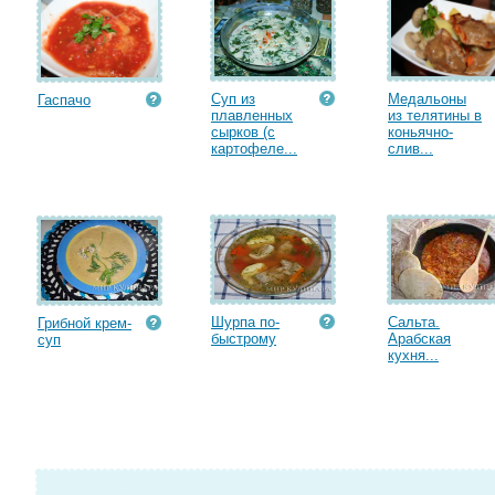
Суп из
Медальоны
Гаспачо
плавленных
из телятины в
сырков (с
коньячно-
картофеле...
слив...
Шурпа по-
Сальта.
Грибной крем-
быстрому
Арабская
суп
кухня...