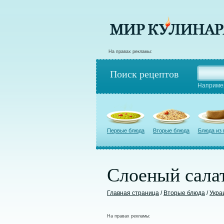
На правах рекламы:
Поиск рецептов
Наприме
Первые блюда
Вторые блюда
Блюда из
Слоеный салат
Главная страница
/
Вторые блюда
/
Укра
На правах рекламы: