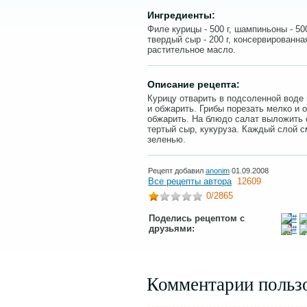
Ингредиенты:
Филе курицы - 500 г, шампиньоны - 500 
твердый сыр - 200 г, консервированная
растительное масло.
Описание рецепта:
Курицу отварить в подсоленной воде 
и обжарить. Грибы порезать мелко и 
обжарить. На блюдо салат выложить с
тертый сыр, кукуруза. Каждый слой с
зеленью.
Рецепт добавил
anonim
01.09.2008
Все рецепты автора
12609
0
/2865
Поделись рецептом с
друзьями:
Комментарии польз