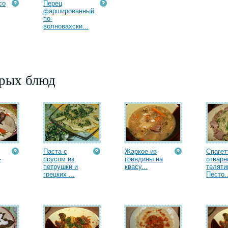
со
Перец
фаршированный
по-
волновахски...
орых блюд
Паста с
Жаркое из
Спагет
-
соусом из
говядины на
отварн
петрушки и
квасу...
теляти
грецких ...
Песто..