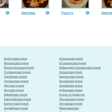
Димляма
Ризотто
Димля
Бурятская кухня
Испанская кухня
Венгерская кухня
Итальянская кухня
Венесуэльская кухня
Кабардино-балкарская кухня
Голландская кухня
Казахская кухня
Греческая кухня
Киргизская кухня
Грузинская кухня
Китайская кухня
Датская кухня
Корейская кухня
Детская кухня
Кубинская кухня
Еврейская кухня
Кухни островитян
Европейская кухня
Латышская кухня
Египетская кухня
Литовская кухня
Индийская кухня
Мексиканская