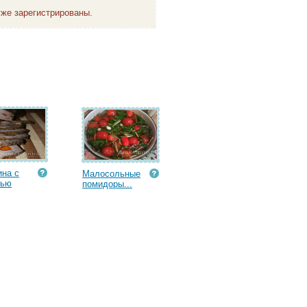
же зарегистрированы.
на с
Малосольные
вью
помидоры...