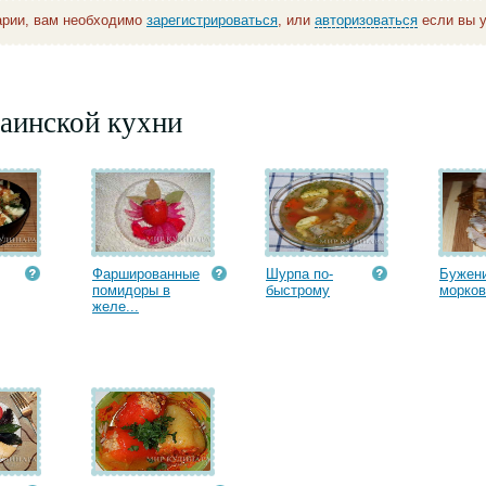
арии, вам необходимо
зарегистрироваться
, или
авторизоваться
если вы у
аинской кухни
Фаршированные
Шурпа по-
Бужени
помидоры в
быстрому
морко
желе...