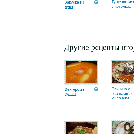
Тушеное мя
Закуска из
в котелке...
лука
Другие рецепты вт
Свинина с
Венгерский
овощами по
гуляш
милански...