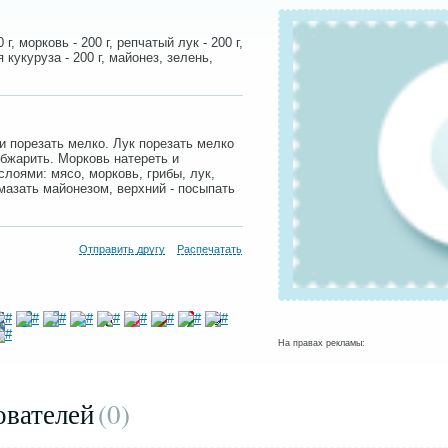
г, морковь - 200 г, репчатый лук - 200 г,
 кукуруза - 200 г, майонез, зелень,
и порезать мелко. Лук порезать мелко
обжарить. Морковь натереть и
лоями: мясо, морковь, грибы, лук,
мазать майонезом, верхний - посыпать
Отправить другу
Распечатать
На правах рекламы:
ователей
(0
)