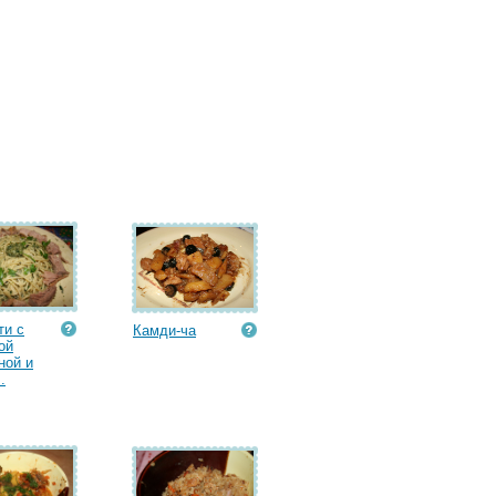
ти с
Камди-ча
ой
ной и
.