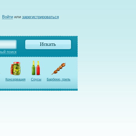
Войти
или
зарегистрироваться
ый поиск
Консервация
Соусы
Барбекю, гриль