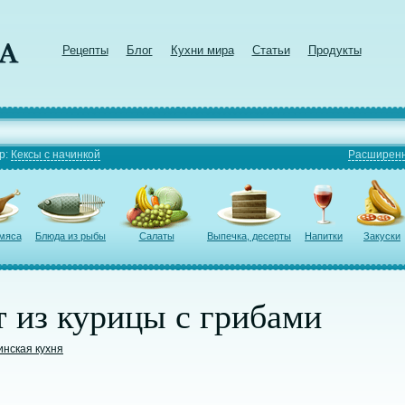
Рецепты
Блог
Кухни мира
Статьи
Продукты
р:
Кексы с начинкой
Расширенн
 мяса
Блюда из рыбы
Салаты
Выпечка, десерты
Напитки
Закуски
 из курицы с грибами
инская кухня