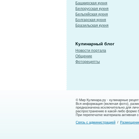
Башкирская кухня
Белорусская кухня
Бельгийская кухня
Болгарская кухня
Бразильская кухня
Кулинарный блог
Новости портала
Общение
Фоторецепты
© Мир Кулинара.ру - кулинарные рецеп
Вся информация (включая фото), размещ
предназначена исключительно для лич
распространению в какой-либо форме 
При перепечатке материала активная сс
Связь с администрацией
/
Размещени