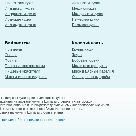
Египетская кухня
Литовская кухня
Индийская кухня
Мексиканская
Иорданская кухня
Молдавская кухня
Иракская кухня
Немецкая кухня
Ирландская кухня
Польская кухня
Библиотека
Калорийность
Приправы
Крупы, каши
Овощи
Жиры
Фрукты
Бобовые, орехи
Пищевые консерванты
Молочные продукты
Пищевые красители
Мясо и мясные изделия
Мясо и мясные изделия
Овощи, зелень, грибы
ты, секреты кулинарии знаменитых кухонь.
енная на портале www.mirkulinara.ru, является авторской,
ного пользования и не подлежит дальнейшему воспроизведению и/или
без письменного разрешения Администрации портала.
ылка на www.mirkulinara.ru обязательна.
е рекламы
/
Информационные источники