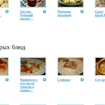
Сютлач.
Японские
Салат
.
Турецкий
пельмени
&quot;
десерт....
орых блюд
Фарфалле с
Стифадо
Суп пи
соусом из
томатов и
сервел...