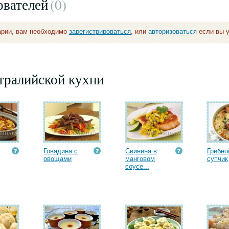
ователей
(0
)
арии, вам необходимо
зарегистрироваться
, или
авторизоваться
если вы у
тралийской кухни
Говядина с
Свинина в
Грибно
овощами
манговом
супчик
соусе...