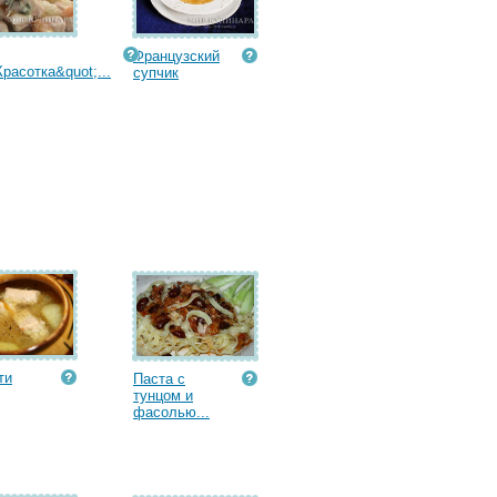
Французский
Красотка&quot;...
супчик
ти
Паста с
тунцом и
фасолью...