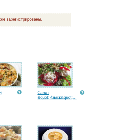
же зарегистрированы.
й
Салат
&quot;Изыск&quot;...