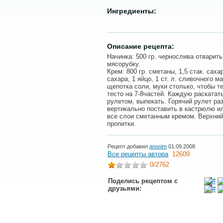
Ингредиенты:
Описание рецепта:
Начинка: 500 гр. чернослива отварить
мясорубку.
Крем: 800 гр. сметаны, 1,5 стак. сахар
сахара, 1 яйцо, 1 ст. л. сливочного м
щепотка соли, муки столько, чтобы т
тесто на 7-8частей. Каждую раскатать
рулетом, выпекать. Горячий рулет раз
вертикально поставить в кастрюлю и
все слои сметанным кремом. Верхний
пропитки.
Рецепт добавил
anonim
01.09.2008
Все рецепты автора
12609
0
/2762
Поделись рецептом с
друзьями: