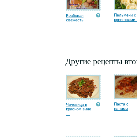
Пельмени с
Крабовая
креветками..
cвежесть
Другие рецепты вт
Паста с
Чечевица в
салями
красном вине
...