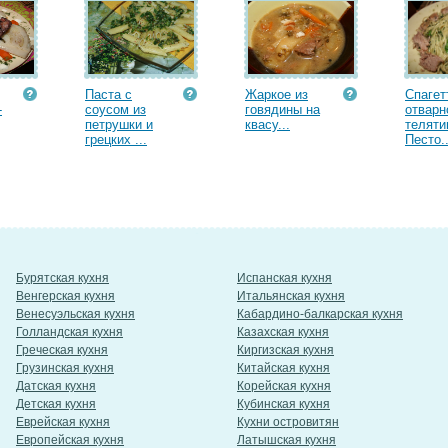
Паста с
Жаркое из
Спагет
-
соусом из
говядины на
отварн
петрушки и
квасу...
теляти
грецких ...
Песто..
Бурятская кухня
Испанская кухня
Венгерская кухня
Итальянская кухня
Венесуэльская кухня
Кабардино-балкарская кухня
Голландская кухня
Казахская кухня
Греческая кухня
Киргизская кухня
Грузинская кухня
Китайская кухня
Датская кухня
Корейская кухня
Детская кухня
Кубинская кухня
Еврейская кухня
Кухни островитян
Европейская кухня
Латышская кухня