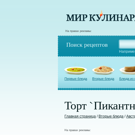
На правах рекламы:
Поиск рецептов
Наприме
Первые блюда
Вторые блюда
Блюда из
Торт `Пикант
Главная страница
/
Вторые блюда
/
Авст
На правах рекламы: