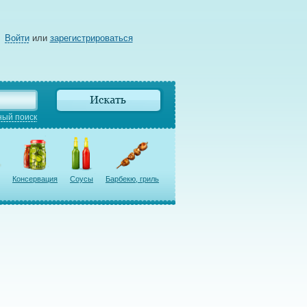
Войти
или
зарегистрироваться
ый поиск
Консервация
Соусы
Барбекю, гриль