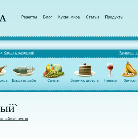
Рецепты
Блог
Кухни мира
Статьи
Продукты
р:
Кексы с начинкой
Расширенн
 мяса
Блюда из рыбы
Салаты
Выпечка, десерты
Напитки
Закуски
ный`
ралийская кухня