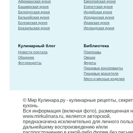
Африканская кухня
Европейская кухня
Башкирская кухня
Египетская кухня
Белорусская кухня
Индийская кухня
Бельгийская кухня
Иорданская кухня
Болгарская кухня
Иракская кухня
Бразильская кухня
Ирландская кухня
Кулинарный блог
Библиотека
Новости портала
Приправы
Общение
Овощи
Фоторецепты
Фрукты
Пищевые консерванты
Пищевые красители
Мясо и мясные изделия
© Мир Кулинара.ру - кулинарные рецепты, секре
кухонь.
Вся информация (включая фото), размещенная н
www.mirkulinara.ru, является авторской,
предназначена исключительно для личного польз
дальнейшему воспроизведению и/или
распространению в какой-либо форме без письм