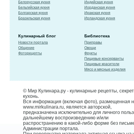
Белорусская кухня
Индийская кухня
Бельгийская кухня
Иорданская кухня
Болгарская кухня
Иракская кухня
Бразильская кухня
Ирландская кухня
Кулинарный блог
Библиотека
Новости портала
Приправы
Общение
Овощи
Фоторецепты
Фрукты
Пищевые консерванты
Пищевые красители
Мясо и мясные изделия
© Мир Кулинара.ру - кулинарные рецепты, секре
кухонь.
Вся информация (включая фото), размещенная н
www.mirkulinara.ru, является авторской,
предназначена исключительно для личного польз
дальнейшему воспроизведению и/или
распространению в какой-либо форме без письм
Администрации портала.
При перепечатке материала активная ссылка на w