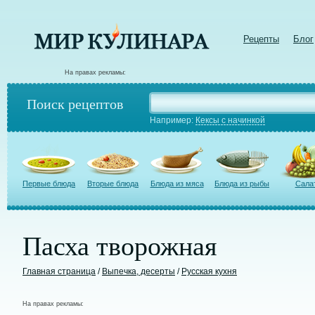
Рецепты
Блог
На правах рекламы:
Поиск рецептов
Например:
Кексы с начинкой
Первые блюда
Вторые блюда
Блюда из мяса
Блюда из рыбы
Сала
Пасха творожная
Главная страница
/
Выпечка, десерты
/
Русская кухня
На правах рекламы: