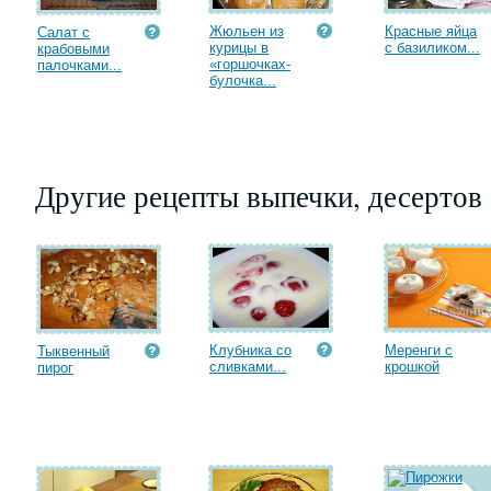
Жюльен из
Красные яйца
Салат с
курицы в
с базиликом...
крабовыми
«горшочках-
палочками...
булочка...
Другие рецепты выпечки, десертов
Клубника со
Меренги с
Тыквенный
сливками...
крошкой
пирог