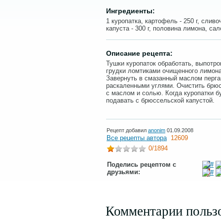
Ингредиенты:
1 куропатка, картофель - 250 г, сливо
капуста - 300 г, половина лимона, сало
Описание рецепта:
Тушки куропаток обработать, выпотр
грудки ломтиками очищенного лимона,
Завернуть в смазанный маслом пергам
раскаленными углями. Очистить брюс
с маслом и солью. Когда куропатки бу
подавать с брюссельской капустой.
Рецепт добавил
anonim
01.09.2008
Все рецепты автора
12609
0
/1894
Поделись рецептом с
друзьями:
Комментарии польз