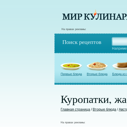
На правах рекламы:
Поиск рецептов
Наприме
Первые блюда
Вторые блюда
Блюда из
Куропатки, жа
Главная страница
/
Вторые блюда
/
Авст
На правах рекламы: