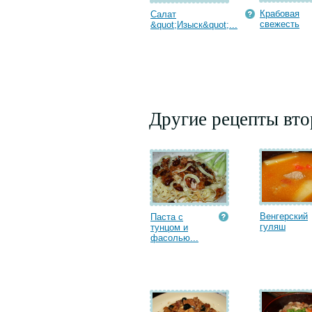
Крабовая
Салат
cвежесть
&quot;Изыск&quot;...
Другие рецепты вт
Венгерский
Паста с
гуляш
тунцом и
фасолью...