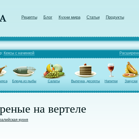
Рецепты
Блог
Кухни мира
Статьи
Продукты
р:
Кексы с начинкой
Расширенн
 мяса
Блюда из рыбы
Салаты
Выпечка, десерты
Напитки
Закуски
реные на вертеле
ралийская кухня