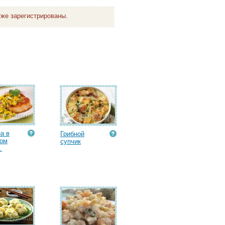
же зарегистрированы.
а в
Грибной
вом
супчик
.