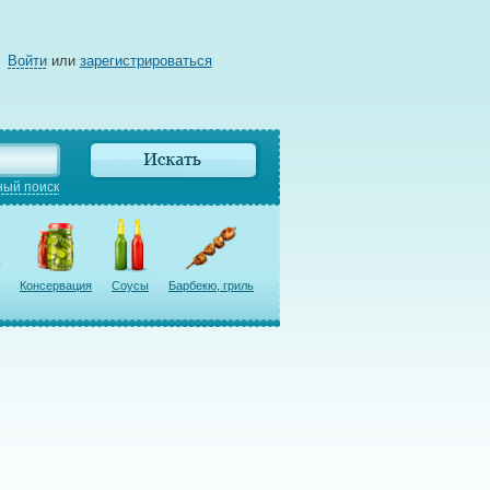
Войти
или
зарегистрироваться
ый поиск
Консервация
Соусы
Барбекю, гриль