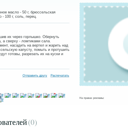
чное масло - 50 г, брюссельская
 - 100 г, соль, перец.
ошив их через горлышко. Обернуть
 а сверху - ломтиками сала.
ент, насадить на вертел и жарить над
сельскую капусту, помыть и протушить
дут готовы, разрезать их на куски и
Отправить другу
Распечатать
На правах рекламы:
ователей
(0
)