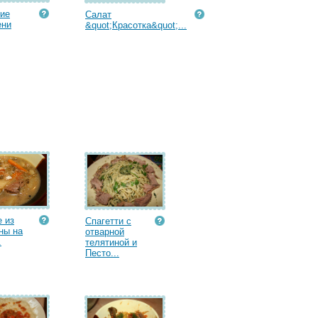
ие
Салат
ени
&quot;Красотка&quot;...
 из
Спагетти с
ны на
отварной
.
телятиной и
Песто...