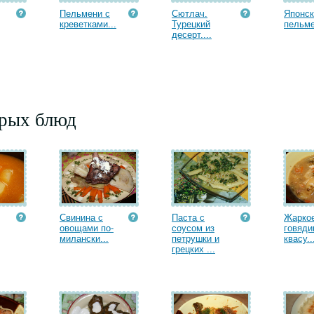
Пельмени с
Сютлач.
Японск
креветками...
Турецкий
пельм
десерт....
орых блюд
Свинина с
Паста с
Жаркое
овощами по-
соусом из
говяди
милански...
петрушки и
квасу..
грецких ...