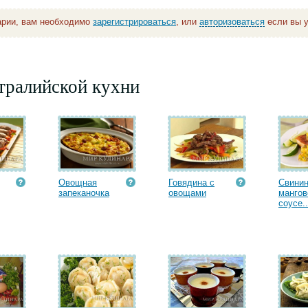
арии, вам необходимо
зарегистрироваться
, или
авторизоваться
если вы у
тралийской кухни
Овощная
Говядина с
Свинин
запеканочка
овощами
манго
соусе..