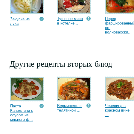
Тушеное мясо
Перец
Закуска из
в котелке...
фаршированны
лука
по-
волновахски...
Другие рецепты вторых блюд
Вермишель с
Чечевица в
Паста
телятиной ...
красном вине
Капеллини с
...
соусом из
мясного ф...