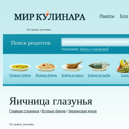
Рецепты
Блог
На правах рекламы:
Поиск рецептов
Например:
Кексы с начинкой
Первые блюда
Вторые блюда
Блюда из мяса
Блюда из рыбы
Сала
Яичница глазунья
Главная страница
/
Вторые блюда
/
Украинская кухня
На правах рекламы: