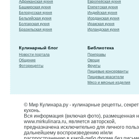
Африканская кухня
Европейская кухня
Башкирская кухня
Египетская кухня
Белорусская кухня
Индийская кухня
Бельгийская кухня
Иорданская кухня
Болгарская кухня
Иракская кухня
Бразильская кухня
Ирландская кухня
Кулинарный блог
Библиотека
Новости портала
Приправы
Общение
Овощи
Фоторецепты
Фрукты
Пищевые консерванты
Пищевые красители
Мясо и мясные изделия
© Мир Кулинара.ру - кулинарные рецепты, секре
кухонь.
Вся информация (включая фото), размещенная н
www.mirkulinara.ru, является авторской,
предназначена исключительно для личного польз
дальнейшему воспроизведению и/или
распространению в какой-либо форме без письм