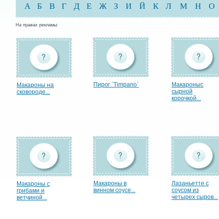
А
Б
В
Г
Д
Е
Ж
З
И
Й
К
Л
М
Н
О
На правах рекламы:
Пирог `Timpano`
Макароныс
Макароны на
сырной
сковороде...
корочкой...
Макароны в
Лазаньетте с
Макароны с
винном соусе...
соусом из
грибами и
четырех сыров...
ветчиной...