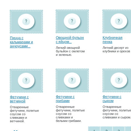
Овощной бульон
Клубничная
Пицца с
с яйцом...
пенка
кальмарами и
анчоусами...
Легкий овощной
Летний десерт из
бульйон с омлетом
клубники и орехов
и зеленью.
Фетучини с
Фетучини с
Фетучини с
грибами
сыром
ветчиной
Отваренные
Отваренные
Отваренные
фетучини, политые
фетучини, политы
фетучини, политые
соусом со
соусом со
соусом со
сливками и
сливками и сыром
сливками и
белыми грибами.
ветчиной.