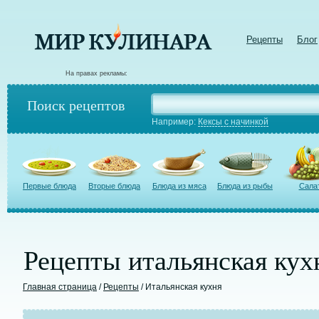
Рецепты
Блог
На правах рекламы:
Поиск рецептов
Например:
Кексы с начинкой
Первые блюда
Вторые блюда
Блюда из мяса
Блюда из рыбы
Сала
Рецепты итальянская кух
Главная страница
/
Рецепты
/ Итальянская кухня