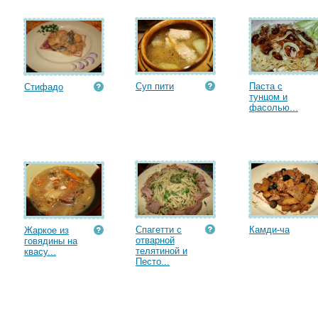
Суп пити
Паста с
Стифадо
тунцом и
фасолью...
Спагетти с
Камди-ча
Жаркое из
отварной
говядины на
телятиной и
квасу...
Песто...