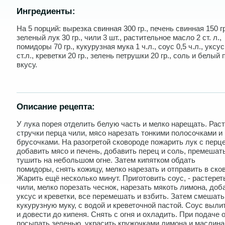
Ингредиенты:
На 5 порций: вырезка свинная 300 гр., печень свинная 150 гр
зеленый лук 30 гр., чили 3 шт., растительное масло 2 ст. л.,
помидоры 70 гр., кукурузная мука 1 ч.л., соус 0,5 ч.л., уксус
ст.л., креветки 20 гр., зелень петрушки 20 гр., соль и белый
вкусу.
Описание рецепта:
У лука порея отделить белую часть и мелко нарещать. Рас
стручки перца чили, мясо нарезать тонкими полосочками и
брусочками. На разогретой сковороде пожарить лук с перц
добавить мясо и печень, добавить перец и соль, премешат
тушить на небольшом огне. Затем кипятком обдать
помидоры, снять кожицу, мелко нарезать и отправить в ско
Жарить ещё несколько минут. Приготовить соус, - растерет
чили, мелко порезать чеснок, нарезать мякоть лимона, доб
уксус и креветки, все перемешать и взбить. Затем смешать
кукурузную муку, с водой и креветочной пастой. Соус выли
и довести до кипеня. Снять с огня и охладить. При подаче
посыпать зеленью, украсить кружочками лимона и маслина