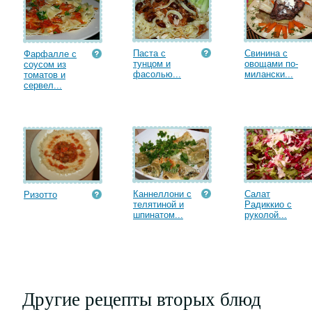
Паста с
Свинина с
Фарфалле с
тунцом и
овощами по-
соусом из
фасолью...
милански...
томатов и
сервел...
Каннеллони с
Салат
Ризотто
телятиной и
Радиккио с
шпинатом...
руколой...
Другие рецепты вторых блюд