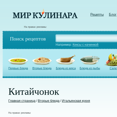
Рецепты
Блог
На правах рекламы:
Поиск рецептов
Например:
Кексы с начинкой
Первые блюда
Вторые блюда
Блюда из мяса
Блюда из рыбы
Сала
Китайчонок
Главная страница
/
Вторые блюда
/
Итальянская кухня
На правах рекламы: