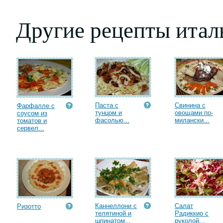
Другие рецепты итал
Паста с
Свинина с
Фарфалле с
тунцом и
овощами по-
соусом из
фасолью...
милански...
томатов и
сервел...
Каннеллони с
Салат
Ризотто
телятиной и
Радиккио с
шпинатом...
руколой...