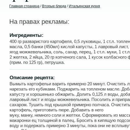
Главная страница
/
Вторые блюда
/
Итальянская кухня
На правах рекламы:
Ингредиенты:
400 гр разваристого картофеля, 0,5 луковицы, 1 ст.л. топле
масла, 0,5 банки (450мл) кислой капусты, 1 лавровый лист, 0
ягод можжевельника, соль, сахар, перец, 1 ст.л. муки, 1 ст.л
2 желтка, 2 яйца, 20 гр копченого сала, 1 кусок колбасного
(прим. по 125 гр), петрушка.
Описание рецепта:
Вымыть картофельи варить примерно 20 минут. Очистить л
нарезать его кубиками. Поджарить на топленом масле. Доб
капусту и хорошенько обжарить. Долить 0,125 л воды, доб
лавровый лист и ягоды можжевельника. Посолить и припра
сахаром. Тушить под крышкой примерно полчаса. Очистит
картофель, приготовить пюре. Добавить в него
муку, манку, немного соли и желтки. Сформировать из масс
макаронки ец толщиной в палец. Бросить в кипящую подс
воду и подержать примерно 3 минуты, пока они не всплыву