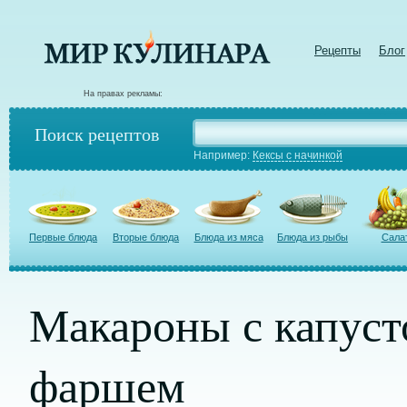
Рецепты
Блог
На правах рекламы:
Поиск рецептов
Например:
Кексы с начинкой
Первые блюда
Вторые блюда
Блюда из мяса
Блюда из рыбы
Сала
Макароны с капуст
фаршем