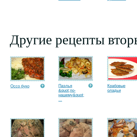
Другие рецепты втор
Паэлья
Крабовые
Оссо буко
&quot;по-
оладьи
нашему&quot;
...