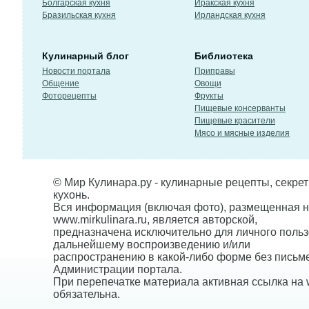
Болгарская кухня
Иракская кухня
Бразильская кухня
Ирландская кухня
Кулинарный блог
Библиотека
Новости портала
Приправы
Общение
Овощи
Фоторецепты
Фрукты
Пищевые консерванты
Пищевые красители
Мясо и мясные изделия
© Мир Кулинара.ру - кулинарные рецепты, секре
кухонь.
Вся информация (включая фото), размещенная н
www.mirkulinara.ru, является авторской,
предназначена исключительно для личного польз
дальнейшему воспроизведению и/или
распространению в какой-либо форме без письм
Администрации портала.
При перепечатке материала активная ссылка на w
обязательна.