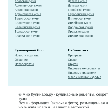
Арабская кухня
Датская кухня
Аргентинская кухня
Детская кухня
Армянская кухня
Еврейская кухня
Африканская кухня
Европейская кухня
Башкирская кухня
Египетская кухня
Белорусская кухня
Индийская кухня
Бельгийская кухня
Иорданская кухня
Болгарская кухня
Иракская кухня
Бразильская кухня
Ирландская кухня
Кулинарный блог
Библиотека
Новости портала
Приправы
Общение
Овощи
Фоторецепты
Фрукты
Пищевые консерванты
Пищевые красители
Мясо и мясные изделия
© Мир Кулинара.ру - кулинарные рецепты, секре
кухонь.
Вся информация (включая фото), размещенная н
www.mirkulinara.ru, является авторской,