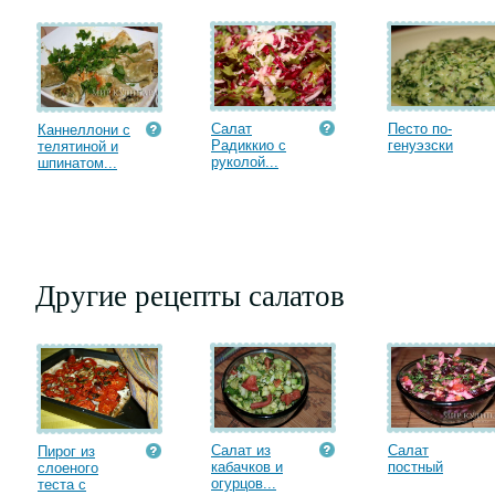
Салат
Песто по-
Каннеллони с
Радиккио с
генуэзски
телятиной и
руколой...
шпинатом...
Другие рецепты салатов
Салат из
Салат
Пирог из
кабачков и
постный
слоеного
огурцов...
теста с