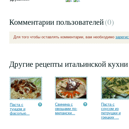
Комментарии пользователей
(0
)
Для того чтобы оставлять комментарии, вам необходимо
зареги
Другие рецепты итальинской кухни
Свинина с
Паста с
Паста с
овощами по-
соусом из
тунцом и
милански...
петрушки и
фасолью...
грецких ...