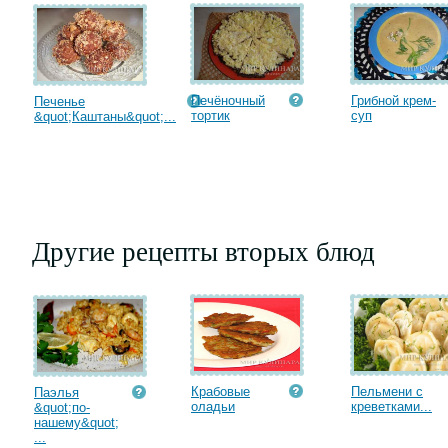
Печёночный
Грибной крем-
Печенье
тортик
суп
&quot;Каштаны&quot;...
Другие рецепты вторых блюд
Крабовые
Пельмени с
Паэлья
оладьи
креветками...
&quot;по-
нашему&quot;
...