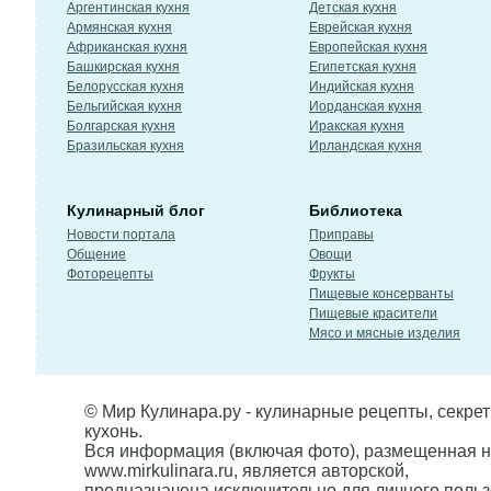
Аргентинская кухня
Детская кухня
Армянская кухня
Еврейская кухня
Африканская кухня
Европейская кухня
Башкирская кухня
Египетская кухня
Белорусская кухня
Индийская кухня
Бельгийская кухня
Иорданская кухня
Болгарская кухня
Иракская кухня
Бразильская кухня
Ирландская кухня
Кулинарный блог
Библиотека
Новости портала
Приправы
Общение
Овощи
Фоторецепты
Фрукты
Пищевые консерванты
Пищевые красители
Мясо и мясные изделия
© Мир Кулинара.ру - кулинарные рецепты, секре
кухонь.
Вся информация (включая фото), размещенная н
www.mirkulinara.ru, является авторской,
предназначена исключительно для личного польз