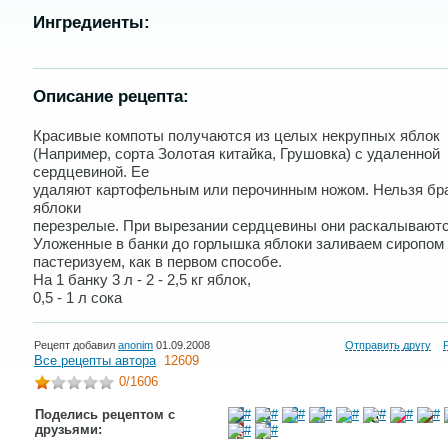
Ингредиенты:
Описание рецепта:
Красивые компоты получаются из целых некрупных яблок
(Например, сорта Золотая китайка, Грушовка) с удаленной
сердцевиной. Ее
удаляют картофельным или перочинным ножом. Нельзя бр
яблоки
перезрелые. При вырезании сердцевины они раскалываютс
Уложенные в банки до горлышка яблоки заливаем сиропом
пастеризуем, как в первом способе.
На 1 банку 3 л - 2 - 2,5 кг яблок,
0,5 - 1 л сока
Рецепт добавил
anonim
01.09.2008
Отправить другу
Все рецепты автора
12609
0
/1606
Поделись рецептом с
друзьями: