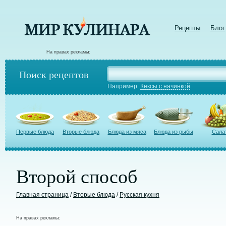
Рецепты
Блог
На правах рекламы:
Поиск рецептов
Например:
Кексы с начинкой
Первые блюда
Вторые блюда
Блюда из мяса
Блюда из рыбы
Сала
Второй способ
Главная страница
/
Вторые блюда
/
Русская кухня
На правах рекламы: