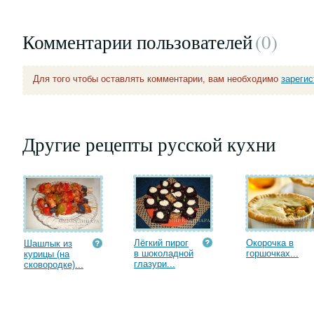
Комментарии пользователей
(0
)
Для того чтобы оставлять комментарии, вам необходимо
зареги
Другие рецепты русской кухни
Лёгкий пирог
Окорочка в
Шашлык из
в шоколадной
горшочках...
курицы (на
глазури...
сковородке)...