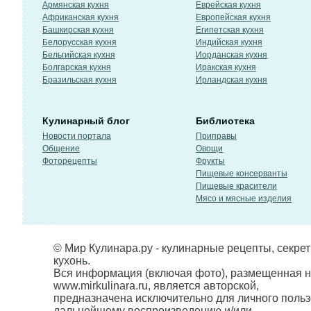
Армянская кухня
Еврейская кухня
Африканская кухня
Европейская кухня
Башкирская кухня
Египетская кухня
Белорусская кухня
Индийская кухня
Бельгийская кухня
Иорданская кухня
Болгарская кухня
Иракская кухня
Бразильская кухня
Ирландская кухня
Кулинарный блог
Библиотека
Новости портала
Приправы
Общение
Овощи
Фоторецепты
Фрукты
Пищевые консерванты
Пищевые красители
Мясо и мясные изделия
© Мир Кулинара.ру - кулинарные рецепты, секре
кухонь.
Вся информация (включая фото), размещенная н
www.mirkulinara.ru, является авторской,
предназначена исключительно для личного польз
дальнейшему воспроизведению и/или