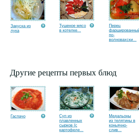
Тушеное мясо
Перец
Закуска из
в котелке...
фаршированны
лука
по-
волновахски...
Другие рецепты первых блюд
Суп из
Медальоны
Гаспачо
плавленных
из телятины в
сырков (с
коньячно-
картофеле...
слив...