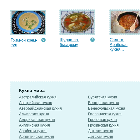
Шурпа по-
Сальта.
Грибной крем-
быстрому
Арабская
суп
кухня...
Кухни мира
Австралийская кухня
Бурятская кухня
Австрийская кухня
Венгерская кухня
Азербайджанская кухня
Венесуэльская кухня
Алжирская кухня
Голландская кухня
Американская кухня
Греческая кухня
Английская кухня
Грузинская кухня
Арабская кухня
Датская кухня
Аргентинская кухня
Детская кухня