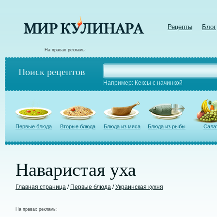
Рецепты
Блог
На правах рекламы:
Поиск рецептов
Например:
Кексы с начинкой
Первые блюда
Вторые блюда
Блюда из мяса
Блюда из рыбы
Сала
Наваристая уха
Главная страница
/
Первые блюда
/
Украинская кухня
На правах рекламы: