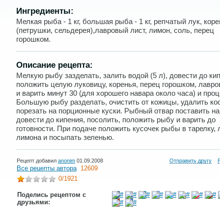
Ингредиенты:
Мелкая рыба - 1 кг, большая рыба - 1 кг, репчатый лук, кор
(петрушки, сельдерея),лавровый лист, лимон, соль, перец
горошком.
Описание рецепта:
Мелкую рыбу зазделать, залить водой (5 л), довести до ки
положить целую луковицу, коренья, перец горошком, лавро
и варить минут 30 (для хорошего навара около часа) и проц
Большую рыбу разделать, очистить от кожицы, удалить кос
порезать на порционные куски. Рыбный отвар поставить на 
довести до кипения, посолить, положить рыбу и варить до
готовности. При подаче положить кусочек рыбы в тарелку, 
лимона и посыпать зеленью.
Рецепт добавил
anonim
01.09.2008
Отправить другу
Все рецепты автора
12609
0
/1921
Поделись рецептом с
друзьями: