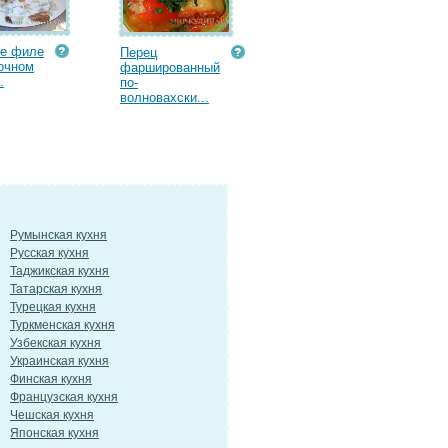
ое филе
Перец
очном
фаршированный
.
по-
волновахски...
Румынская кухня
Русская кухня
Таджикская кухня
Татарская кухня
Турецкая кухня
Туркменская кухня
Узбекская кухня
Украинская кухня
Финская кухня
Французская кухня
Чешская кухня
Японская кухня