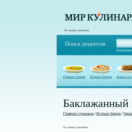
На правах рекламы:
Поиск рецептов
Наприме
Первые блюда
Вторые блюда
Блюда из
Баклажанный 
Главная страница
/
Вторые блюда
/
Укра
На правах рекламы: