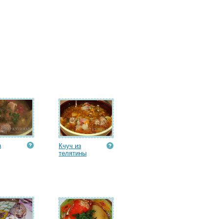
а
Кчуч из
телятины