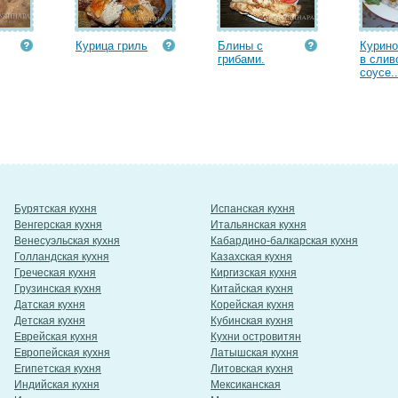
Курица гриль
Блины с
Курин
грибами.
в слив
соусе..
Бурятская кухня
Испанская кухня
Венгерская кухня
Итальянская кухня
Венесуэльская кухня
Кабардино-балкарская кухня
Голландская кухня
Казахская кухня
Греческая кухня
Киргизская кухня
Грузинская кухня
Китайская кухня
Датская кухня
Корейская кухня
Детская кухня
Кубинская кухня
Еврейская кухня
Кухни островитян
Европейская кухня
Латышская кухня
Египетская кухня
Литовская кухня
Индийская кухня
Мексиканская