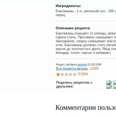
Ингредиенты:
Баклажаны - 1 кг, репчатый лук - 100 
перец.
Описание рецепта:
Баклажаны очищают от кожицы, режут
горечи стечь. Противень смазывают 
баклажанов, сверху смазывают масло
огне. Баклажаны должны стать мягки
масле до золотистого цвета. Яйца от
блендер, солят, перчат и взбивают.
Рецепт добавил
anonim
01.09.2008
Все рецепты автора
12609
0
/1864
Поделись рецептом с
друзьями:
Комментарии польз