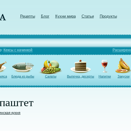
Рецепты
Блог
Кухни мира
Статьи
Продукты
р:
Кексы с начинкой
Расширенн
 мяса
Блюда из рыбы
Салаты
Выпечка, десерты
Напитки
Закуски
паштет
инская кухня