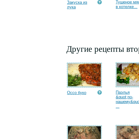
Тушеное мя
Закуска из
в котелке...
лука
Другие рецепты вт
Паэлья
Оссо буко
&quot;по-
нашему&quo
...