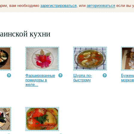
арии, вам необходимо
зарегистрироваться
, или
авторизоваться
если вы у
аинской кухни
Фаршированные
Шурпа по-
Бужени
помидоры в
быстрому
морко
желе...