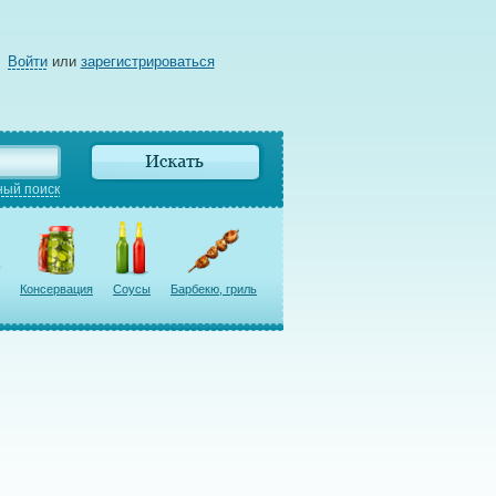
Войти
или
зарегистрироваться
ый поиск
Консервация
Соусы
Барбекю, гриль