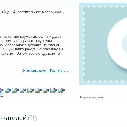
г, яйца - 4, растительное масло, соль,
 на тонкие кружочки, солят и дают
маслом, укладывают кружочки
м и запекают в духовке на слабом
ми. Лук мелко режут и обжаривают в
варивают. Затем все складывают в
Отправить другу
Распечатать
На правах рекламы:
ователей
(0
)