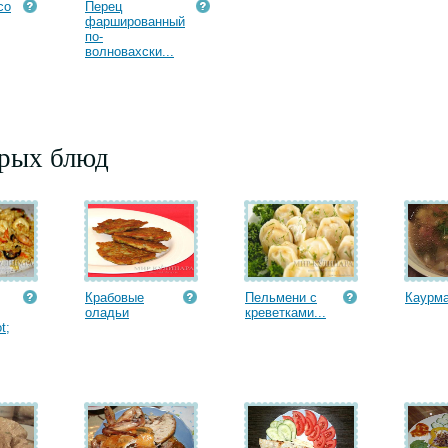
со
Перец
фаршированный
по-
волновахски...
орых блюд
Крабовые
Пельмени с
Каурм
оладьи
креветками...
t;