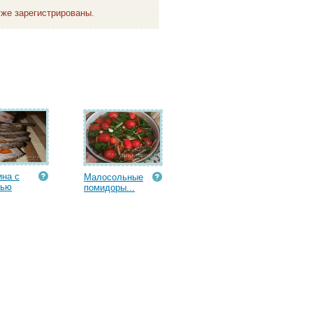
же зарегистрированы.
на с
Малосольные
вью
помидоры...