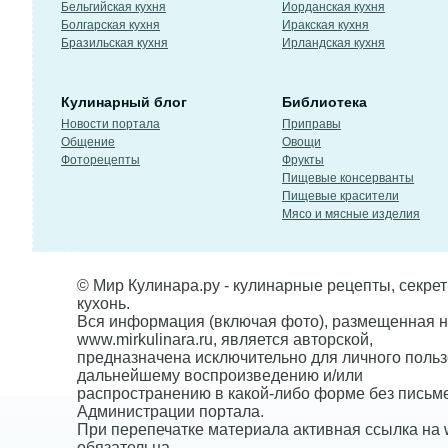
Бельгийская кухня
Иорданская кухня
Болгарская кухня
Иракская кухня
Бразильская кухня
Ирландская кухня
Кулинарный блог
Библиотека
Новости портала
Приправы
Общение
Овощи
Фоторецепты
Фрукты
Пищевые консерванты
Пищевые красители
Мясо и мясные изделия
© Мир Кулинара.ру - кулинарные рецепты, секре
кухонь.
Вся информация (включая фото), размещенная н
www.mirkulinara.ru, является авторской,
предназначена исключительно для личного польз
дальнейшему воспроизведению и/или
распространению в какой-либо форме без письм
Администрации портала.
При перепечатке материала активная ссылка на w
обязательна.