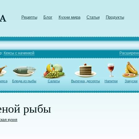
Рецепты
Блог
Кухни мира
Статьи
Продукты
р:
Кексы с начинкой
Расширенн
 мяса
Блюда из рыбы
Салаты
Выпечка, десерты
Напитки
Закуски
ченой рыбы
ская кухня