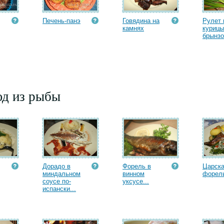
Печень-панэ
Говядина на
Рулет 
камнях
курицы
брынзо
юд из рыбы
Дорадо в
Форель в
Царск
миндальном
винном
форел
соусе по-
уксусе...
испански...