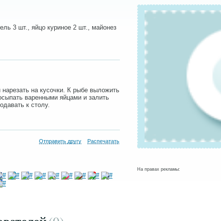
ель 3 шт., яйцо куриное 2 шт., майонез
и нарезать на кусочки. К рыбе выложить
осыпать варенными яйцами и залить
одавать к столу.
Отправить другу
Распечатать
На правах рекламы: