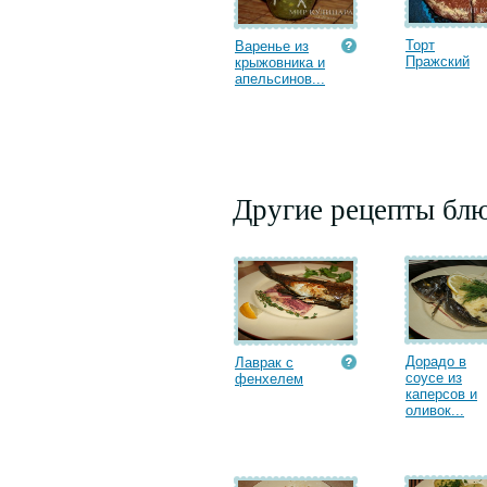
Торт
Варенье из
Пражский
крыжовника и
апельсинов...
Другие рецепты бл
Дорадо в
Лаврак с
соусе из
фенхелем
каперсов и
оливок...