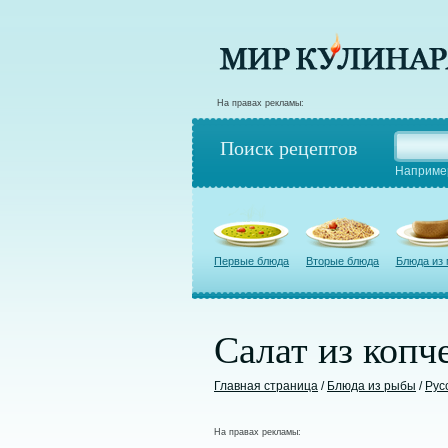
На правах рекламы:
Поиск рецептов
Наприме
Первые блюда
Вторые блюда
Блюда из
Салат из коп
Главная страница
/
Блюда из рыбы
/
Рус
На правах рекламы: