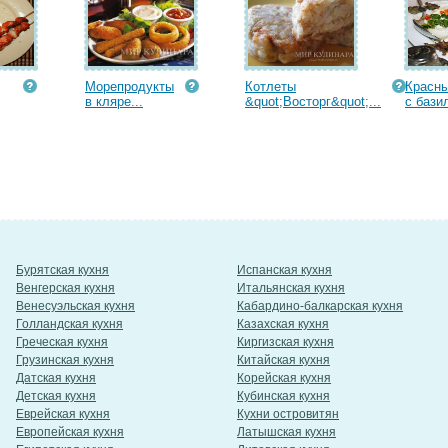
Морепродукты
Котлеты
Красны
в кляре...
&quot;Восторг&quot;...
с бази
Бурятская кухня
Испанская кухня
Венгерская кухня
Итальянская кухня
Венесуэльская кухня
Кабардино-балкарская кухня
Голландская кухня
Казахская кухня
Греческая кухня
Киргизская кухня
Грузинская кухня
Китайская кухня
Датская кухня
Корейская кухня
Детская кухня
Кубинская кухня
Еврейская кухня
Кухни островитян
Европейская кухня
Латышская кухня