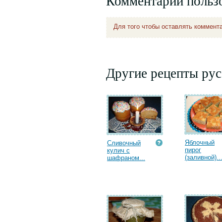
Комментарии польз
Для того чтобы оставлять коммент
Другие рецепты рус
Яблочный
Сливочный
пирог
кулич с
(заливной)..
шафраном...