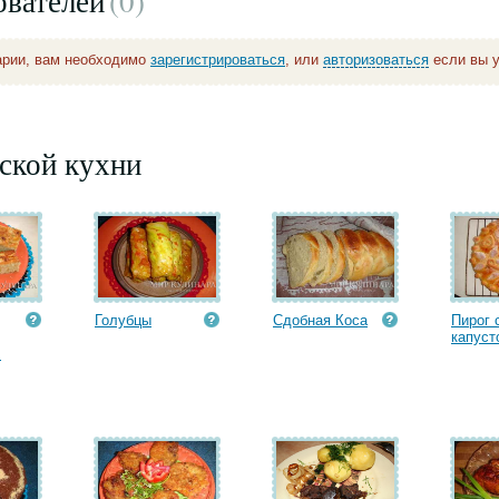
ователей
(0
)
арии, вам необходимо
зарегистрироваться
, или
авторизоваться
если вы у
ской кухни
Голубцы
Сдобная Коса
Пирог 
капуст
.