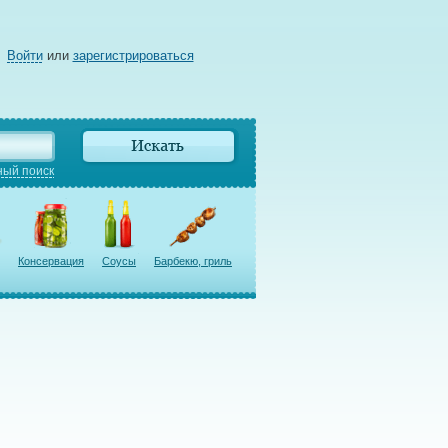
Войти
или
зарегистрироваться
ый поиск
Консервация
Соусы
Барбекю, гриль