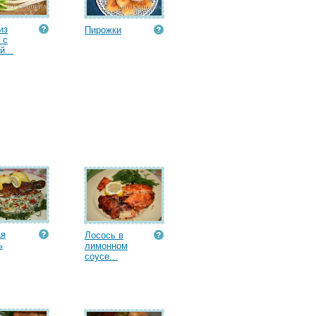
из
Пирожки
 с
й...
ая
Лосось в
ь
лимонном
соусе...