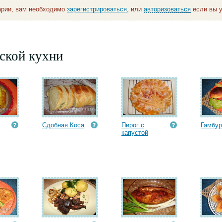
арии, вам необходимо
зарегистрироваться
, или
авторизоваться
если вы у
ской кухни
Сдобная Коса
Пирог с
Гамбур
капустой