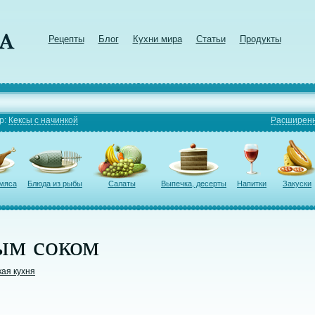
Рецепты
Блог
Кухни мира
Статьи
Продукты
р:
Кексы с начинкой
Расширенн
 мяса
Блюда из рыбы
Салаты
Выпечка, десерты
Напитки
Закуски
ым соком
кая кухня