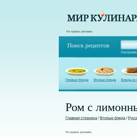
На правах рекламы:
Поиск рецептов
Наприме
Первые блюда
Вторые блюда
Блюда из
Ром с лимонн
Главная страница
/
Вторые блюда
/
Русс
На правах рекламы: