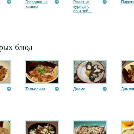
э
Говядина на
Рулет из
Пирож
камнях
курицы с
брынзой...
орых блюд
Тальолини
Долма
Димля