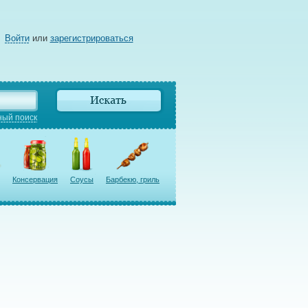
Войти
или
зарегистрироваться
ый поиск
Консервация
Соусы
Барбекю, гриль