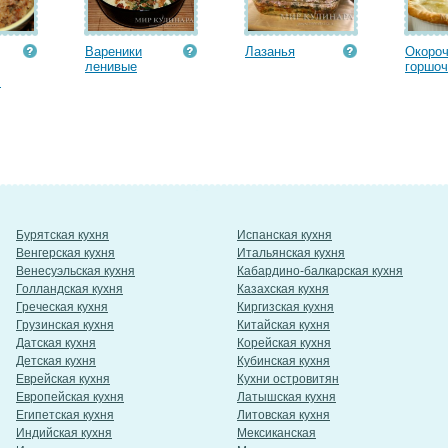
Вареники
Лазанья
Окороч
ленивые
горшоч
.
Бурятская кухня
Испанская кухня
Венгерская кухня
Итальянская кухня
Венесуэльская кухня
Кабардино-балкарская кухня
Голландская кухня
Казахская кухня
Греческая кухня
Киргизская кухня
Грузинская кухня
Китайская кухня
Датская кухня
Корейская кухня
Детская кухня
Кубинская кухня
Еврейская кухня
Кухни островитян
Европейская кухня
Латышская кухня
Египетская кухня
Литовская кухня
Индийская кухня
Мексиканская