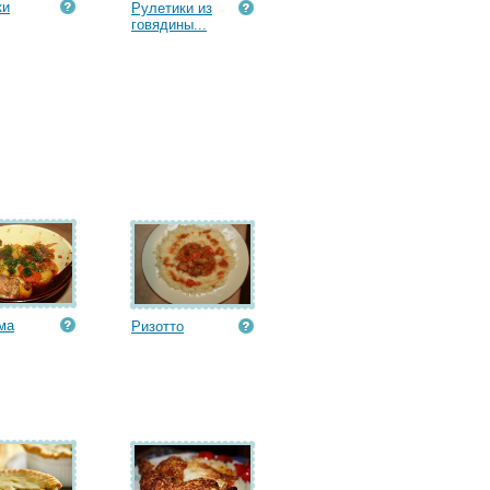
ки
Рулетики из
говядины...
ма
Ризотто