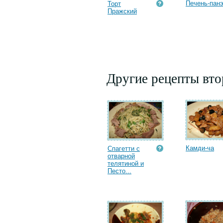
Печень-пан
Торт
Пражский
Другие рецепты вт
Камди-ча
Спагетти с
отварной
телятиной и
Песто...