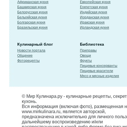
Африканская кухня
Европейская кухня
Башкирская кухня
Египетская кухня
Белорусская кухня
Индийская кухня
Бельгийская кухня
Иорданская кухня
Болгарская кухня
Иракская кухня
Бразильская кухня
Ирландская кухня
Кулинарный блог
Библиотека
Новости портала
Приправы
Общение
Овощи
Фоторецепты
Фрукты
Пищевые консерванты
Пищевые красители
Мясо и мясные изделия
© Мир Кулинара.ру - кулинарные рецепты, секре
кухонь.
Вся информация (включая фото), размещенная н
www.mirkulinara.ru, является авторской,
предназначена исключительно для личного польз
дальнейшему воспроизведению и/или
распространению в какой-либо форме без письм