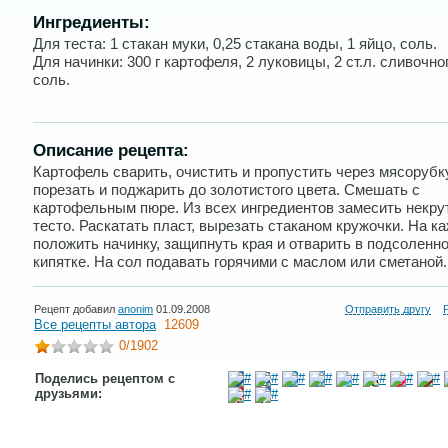
Ингредиенты:
Для теста: 1 стакан муки, 0,25 стакана воды, 1 яйцо, соль.
Для начинки: 300 г картофеля, 2 луковицы, 2 ст.л. сливочно
соль.
Описание рецепта:
Картофель сварить, очистить и пропустить через мясорубку
порезать и поджарить до золотистого цвета. Смешать с
картофельным пюре. Из всех ингредиентов замесить некру
тесто. Раскатать пласт, вырезать стаканом кружочки. На к
положить начинку, защипнуть края и отварить в подсоленн
кипятке. На сол подавать горячими с маслом или сметаной.
Рецепт добавил
anonim
01.09.2008
Отправить другу
Все рецепты автора
12609
0
/1902
Поделись рецептом с
друзьями: