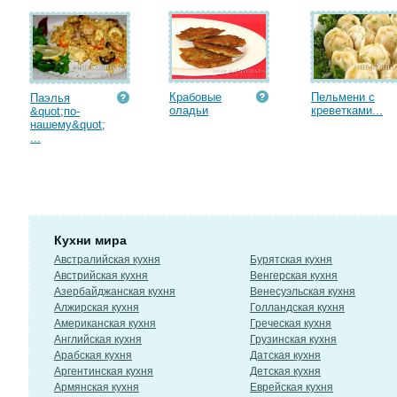
Крабовые
Пельмени с
Паэлья
оладьи
креветками...
&quot;по-
нашему&quot;
...
Кухни мира
Австралийская кухня
Бурятская кухня
Австрийская кухня
Венгерская кухня
Азербайджанская кухня
Венесуэльская кухня
Алжирская кухня
Голландская кухня
Американская кухня
Греческая кухня
Английская кухня
Грузинская кухня
Арабская кухня
Датская кухня
Аргентинская кухня
Детская кухня
Армянская кухня
Еврейская кухня