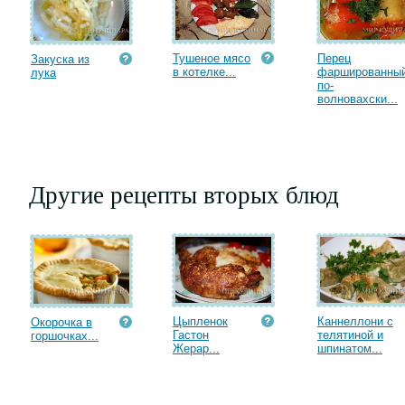
Тушеное мясо
Перец
Закуска из
в котелке...
фаршированны
лука
по-
волновахски...
Другие рецепты вторых блюд
Цыпленок
Каннеллони с
Окорочка в
Гастон
телятиной и
горшочках...
Жерар...
шпинатом...