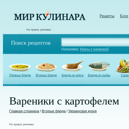
Рецепты
Блог
На правах рекламы:
Поиск рецептов
Например:
Кексы с начинкой
Первые блюда
Вторые блюда
Блюда из мяса
Блюда из рыбы
Сала
Вареники с картофелем
Главная страница
/
Вторые блюда
/
Украинская кухня
На правах рекламы: